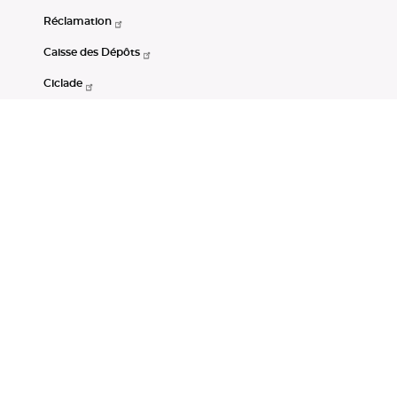
Réclamation
Caisse des Dépôts
Ciclade
CDC-Net
Consignations
Portail Open Data CDC
Restez connectés
LinkedIn
Youtube
Instagram
RSS
Mentions légales
CGU
Données personnelles
Accessibilité : non conforme
DSP2