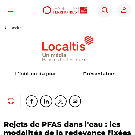
Menu
Aller
Aller
Ouvrir
Rechercher
au
au
les
contenu
menu
outils
Localtis
principal
principal
d'accessibilité
L'édition du jour
Présentation
Lancer l'impression
Partager cette page sur Facebook
Partager cette page sur Linkedin
Partager cette page sur Twitter
Partager cette page sur Co
Rejets de PFAS dans l'eau : les
modalités de la redevance fixées