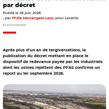
par décret
Publié le
29 juin 2026
par
Philie Marcangelo-Leos
, pour Localtis
Environnement
Après plus d'un an de tergiversations, la
publication du décret mettant en place le
dispositif de redevance payée par les industriels
dont les usines rejettent des PFAS confirme un
report au 1er septembre 2026.
© Laurent GRANDGUILLOT_REA/ Couloir de la chimie à
Feyzin