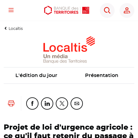
Menu
Aller
Aller
Ouvrir
Rechercher
au
au
les
contenu
menu
outils
Localtis
principal
principal
d'accessibilité
L'édition du jour
Présentation
Lancer l'impression
Partager cette page sur Facebook
Partager cette page sur Linkedin
Partager cette page sur Twitter
Partager cette page sur Co
Projet de loi d'urgence agricole :
ce qu'il faut retenir du passage à