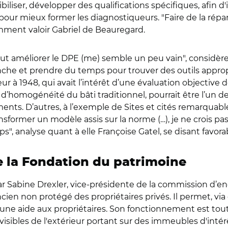
ibiliser, développer des qualifications spécifiques, afin 
pour mieux former les diagnostiqueurs. "Faire de la répar
tamment valoir Gabriel de Beauregard.
t améliorer le DPE (me) semble un peu vain", considère 
anche et prendre du temps pour trouver des outils approp
eur à 1948, qui avait l’intérêt d’une évaluation objecti
d’homogénéité du bâti traditionnel, pourrait être l’un d
ments. D’autres, à l’exemple de Sites et cités remarquab
ansformer un modèle assis sur la norme (…), je ne crois p
", analyse quant à elle Françoise Gatel, se disant favorab
e la Fondation du patrimoine
ar Sabine Drexler, vice-présidente de la commission d’e
cien non protégé des propriétaires privés. Il permet, via 
une aide aux propriétaires. Son fonctionnement est toute
isibles de l'extérieur portant sur des immeubles d'intér