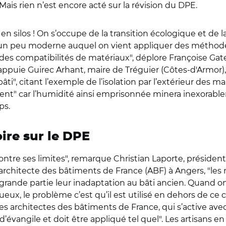
 Mais rien n’est encore acté sur la révision du DPE.
 silos ! On s’occupe de la transition écologique et de 
un peu moderne auquel on vient appliquer des méthode
s compatibilités de matériaux", déplore Françoise Gatel.
, appuie Guirec Arhant, maire de Tréguier (Côtes-d'Armor
i", citant l’exemple de l’isolation par l’extérieur des 
ent" car l’humidité ainsi emprisonnée minera inexorable
mps.
ire sur le DPE
montre ses limites", remarque Christian Laporte, présiden
architecte des bâtiments de France (ABF) à Angers, "les 
 grande partie leur inadaptation au bâti ancien. Quand on 
tueux, le problème c’est qu’il est utilisé en dehors de ce
es architectes des bâtiments de France, qui s’active ave
évangile et doit être appliqué tel quel". Les artisans en p