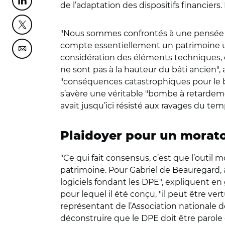
Partager cette page sur Linkedin
de l’adaptation des dispositifs financiers.
Partager cette page sur Twitter
"Nous sommes confrontés à une pensée en
compte essentiellement un patrimoine 
Partager cette page sur Courriel
considération des éléments techniques, de
ne sont pas à la hauteur du bâti ancien"
"conséquences catastrophiques pour le bât
s’avère une véritable "bombe à retardem
avait jusqu’ici résisté aux ravages du te
Plaidoyer pour un morato
"Ce qui fait consensus, c’est que l’outil 
patrimoine. Pour Gabriel de Beauregard, 
logiciels fondant les DPE", expliquent en
pour lequel il été conçu, "il peut être ver
représentant de l’Association nationale d
déconstruire que le DPE doit être parole d’