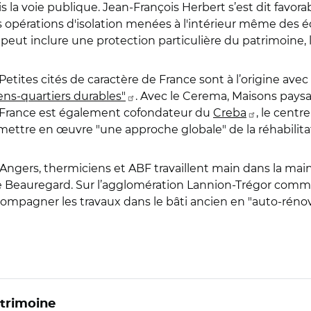
la voie publique. Jean-François Herbert s’est dit favora
 opérations d'isolation menées à l'intérieur même des édi
l peut inclure une protection particulière du patrimoine, l
etites cités de caractère de France sont à l’origine avec 
ens-quartiers durables"
. Avec le Cerema, Maisons paysa
e France est également cofondateur du
Creba
, le centr
 mettre en œuvre "une approche globale" de la réhabilita
 À Angers, thermiciens et ABF travaillent main dans la main
el de Beauregard. Sur l’agglomération Lannion-Trégor co
mpagner les travaux dans le bâti ancien en "auto-rénova
atrimoine