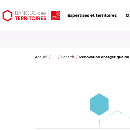
Aller
Aller
Ouvrir
Expertises et territoires
D
au
au
les
contenu
menu
outils
principal
principal
d'accessibilité
Accueil
...
Localtis
Rénovation énergétique du b