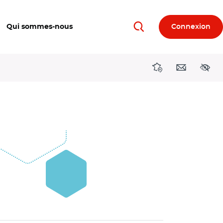
Qui sommes-nous
Connexion
Rechercher
Directions région
Contact
Acces