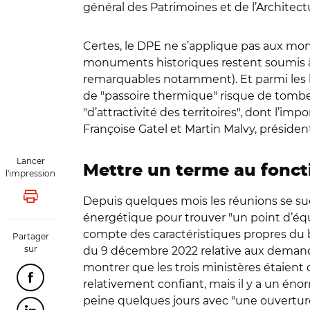
général des Patrimoines et de l’Architect
Certes, le DPE ne s’applique pas aux mon
monuments historiques restent soumis à c
remarquables notamment). Et parmi les log
de "passoire thermique" risque de tomber 
"d’attractivité des territoires", dont l’im
Françoise Gatel et Martin Malvy, présiden
Lancer
Mettre un terme au fonct
l'impression
Depuis quelques mois les réunions se succ
Lancer l'impression
énergétique pour trouver "un point d’équi
compte des caractéristiques propres du bâ
Partager
sur
du 9 décembre 2022 relative aux demandes
montrer que les trois ministères étaient 
Partager cette page sur Facebook
relativement confiant, mais il y a un énor
peine quelques jours avec "une ouverture"