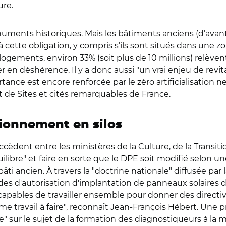
ure.
uments historiques. Mais les bâtiments anciens (d’avant
ette obligation, y compris s’ils sont situés dans une z
ements, environ 33% (soit plus de 10 millions) relèvent 
en déshérence. Il y a donc aussi "un vrai enjeu de revital
portance est encore renforcée par le zéro artificialisation 
t de Sites et cités remarquables de France.
ionnement en silos
èdent entre les ministères de la Culture, de la Transitio
libre" et faire en sorte que le DPE soit modifié selon un
ti ancien. À travers la "doctrine nationale" diffusée par 
 d'autorisation d'implantation de panneaux solaires da
capables de travailler ensemble pour donner des directive
me travail à faire", reconnaît Jean-François Hébert. Une pr
 sur le sujet de la formation des diagnostiqueurs à la m