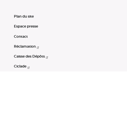
Plan du site
Espace presse
Contact
Réclamation
Caisse des Dépôts
Ciclade
CDC-Net
Consignations
Portail Open Data CDC
Restez connectés