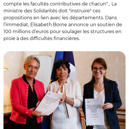
compte les facultés contributives de chacun"... La
ministre des Solidarités doit "instruire" ces
propositions en lien avec les départements. Dans
l’immédiat, Élisabeth Borne annonce un soutien de
100 millions d’euros pour soulager les structures en
proie à des difficultés financières.
© @Elisabeth_Borne/ Elisabeth Borne, Christine Pirès-
Beaune et Aurore Bergé