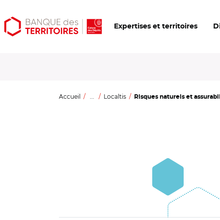
Aller
Aller
Ouvrir
Expertises et territoires
D
au
au
les
contenu
menu
outils
principal
principal
d'accessibilité
Accueil
...
Localtis
Risques naturels et assurabi