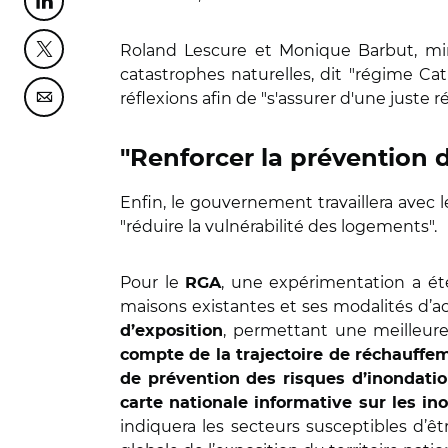
Partager cette page sur Linkedin
Roland Lescure et Monique Barbut, mini
Partager cette page sur Twitter
catastrophes naturelles, dit "régime Cat 
réflexions afin de "s'assurer d'une juste 
Partager cette page sur Courriel
"Renforcer la prévention d
Enfin, le gouvernement travaillera avec le
"réduire la vulnérabilité des logements".
Pour le
, une expérimentation a ét
RGA
maisons existantes et ses modalités d’a
, permettant une meilleur
d’exposition
compte de la trajectoire de réchauffe
de prévention des risques d’inondati
carte nationale informative sur les in
indiquera les secteurs susceptibles d’ê