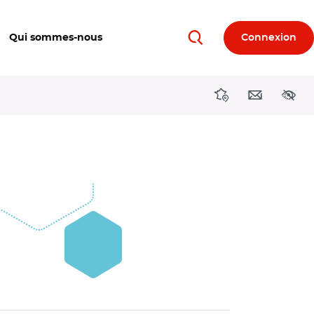
Qui sommes-nous
Connexion
Rechercher
Directions région
Contact
Acces