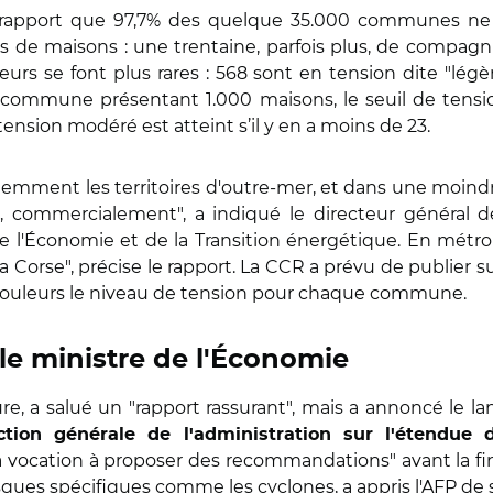
 rapport que 97,7% des quelque 35.000 communes ne p
s de maisons : une trentaine, parfois plus, de compagni
 se font plus rares : 568 sont en tension dite "légère
commune présentant 1.000 maisons, le seuil de tension
tension modéré est atteint s’il y en a moins de 23.
évidemment les territoires d'outre-mer, et dans une m
s, commercialement", a indiqué le directeur général d
e l'Économie et de la Transition énergétique. En métrop
 la Corse", précise le rapport. La CCR a prévu de publier
 couleurs le niveau de tension pour chaque commune.
 le ministre de l'Économie
re, a salué un "rapport rassurant", mais a annoncé le l
ction générale de l'administration sur l'étendue 
ra vocation à proposer des recommandations" avant la fin
sques spécifiques comme les cyclones, a appris l'AFP d