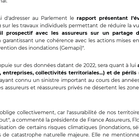
nal.
si d'adresser au Parlement le
rapport présentant l’é
sur les travaux individuels permettant de réduire la vu
)
ail prospectif avec les assureurs sur un partage de
en garantissant une cohérence avec les actions mises 
vention des inondations (Gemapi)".
appuie sur des données datant de 2022, sera quant à lui
reprises, collectivités territoriales...) et de périls
ayant connu un sinistre important au cours des années 
les assureurs et réassureurs privés ne désertent les zones
blige collectivement, car l'assurabilité de nos territoi
 but", a commenté la présidente de France Assureurs, F
sation de certains risques climatiques (inondations, séi
cas de catastrophe naturelle majeure. Elle
ne mentionne