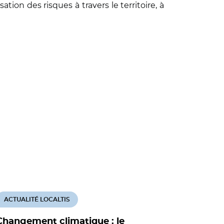
tion des risques à travers le territoire, à
ACTUALITÉ LOCALTIS
ACTUALITÉ
Changement climatique : le
"Mieux re