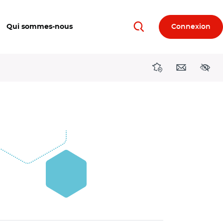
Qui sommes-nous
Connexion
Rechercher
Directions région
Contact
Acces