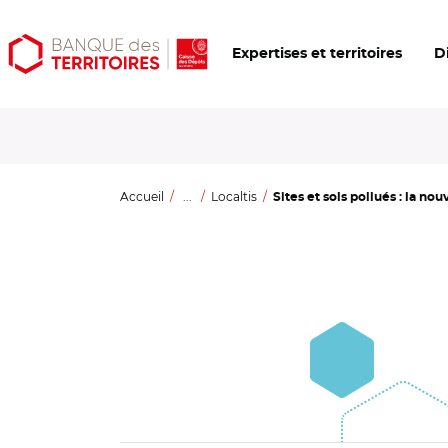
Aller
Aller
Ouvrir
Expertises et territoires
D
au
au
les
contenu
menu
outils
principal
principal
d'accessibilité
Accueil
...
Localtis
Sites et sols pollués : la nou