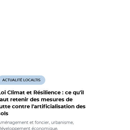
ACTUALITÉ LOCALTIS
ACTUALITÉ
Loi Climat et Résilience : ce qu'il
Une propo
faut retenir des mesures de
sénatoria
lutte contre l'artificialisation des
sols, au 
sols
l'air
ménagement et foncier, urbanisme,
Aménagement
Développement économique,
Environnem