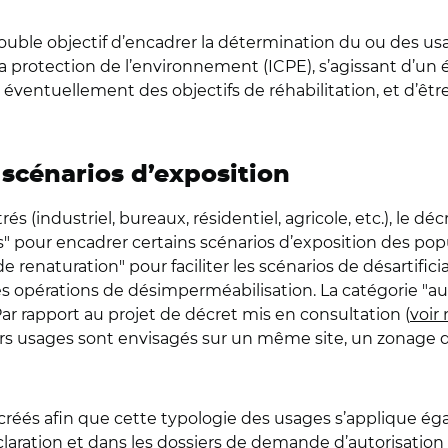
ouble objectif d’encadrer la détermination du ou des usa
r la protection de l’environnement (ICPE), s’agissant d’
entuellement des objectifs de réhabilitation, et d’être
 scénarios d’exposition
industriel, bureaux, résidentiel, agricole, etc.), le décre
" pour encadrer certains scénarios d’exposition des popu
e renaturation" pour faciliter les scénarios de désartific
pérations de désimperméabilisation. La catégorie "autre
ar rapport au projet de décret mis en consultation (
voir 
s usages sont envisagés sur un même site, un zonage dét
é créés afin que cette typologie des usages s’applique 
laration et dans les dossiers de demande d’autorisation