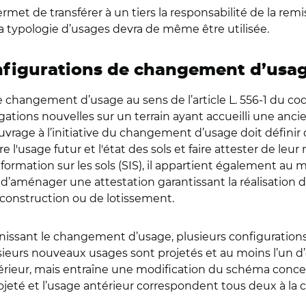
rmet de transférer à un tiers la responsabilité de la remis
a typologie d’usages devra de même être utilisée.
onfigurations de changement d’usa
r le changement d’usage au sens de l’article L. 556-1 du co
igations nouvelles sur un terrain ayant accueilli une anc
’ouvrage à l’initiative du changement d’usage doit défini
e l'usage futur et l'état des sols et faire attester de leu
formation sur les sols (SIS), il appartient également au m
aménager une attestation garantissant la réalisation d’
construction ou de lotissement.
finissant le changement d’usage, plusieurs configurations
lusieurs nouveaux usages sont projetés et au moins l’un d’e
rieur, mais entraîne une modification du schéma conceptu
projeté et l’usage antérieur correspondent tous deux à la 