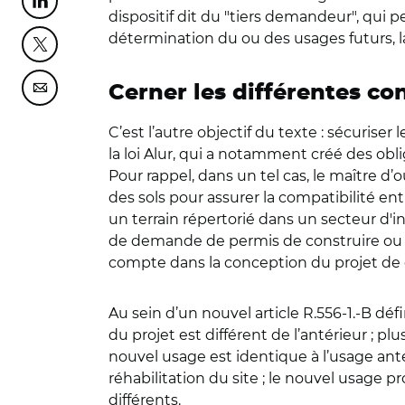
Partager cette page sur Linkedin
dispositif dit du "tiers demandeur", qui pe
détermination du ou des usages futurs, l
Partager cette page sur Twitter
Cerner les différentes c
Partager cette page sur Courriel
C’est l’autre objectif du texte : sécurise
la loi Alur, qui a notamment créé des obl
Pour rappel, dans un tel cas, le maître d
des sols pour assurer la compatibilité entr
un terrain répertorié dans un secteur d'in
de demande de permis de construire ou d’
compte dans la conception du projet de 
Au sein d’un nouvel article R.556-1.-B dé
du projet est différent de l’antérieur ; p
nouvel usage est identique à l’usage anté
réhabilitation du site ; le nouvel usage 
différents.