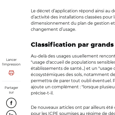
Le décret d’application répond ainsi au d
d’activité des installations classées pou
dimensionnement du plan de gestion et év
changement d’usage.
Classification par grands
Au-delà des usages usuellement rencontrés (
Lancer
"usage d'accueil de populations sensibles
l'impression
établissements de santé...) et un "usage d
écosystémiques des sols, notamment des o
Lancer l'impression
permettra de parer tout oubli éventuel. P
ajoute un complément : "lorsque plusieur
Partager
sur
précise-t-il.
Partager cette page sur Facebook
De nouveaux articles ont par ailleurs ét
pour les ICPE soumises au régime de déc