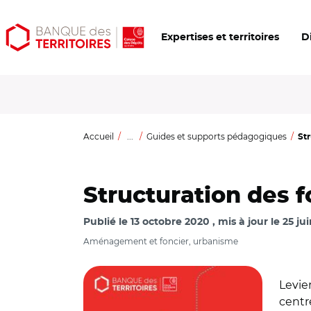
Aller
Aller
Ouvrir
Expertises et territoires
D
au
au
les
contenu
menu
outils
principal
principal
d'accessibilité
Accueil
...
Guides et supports pédagogiques
Str
Structuration des 
Publié le
13 octobre 2020
mis à jour le
25 ju
Aménagement et foncier, urbanisme
© Banque des territoires
Levie
centr