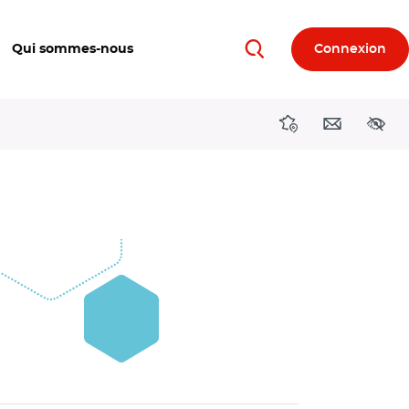
Qui sommes-nous
Connexion
Rechercher
Directions région
Contact
Acces