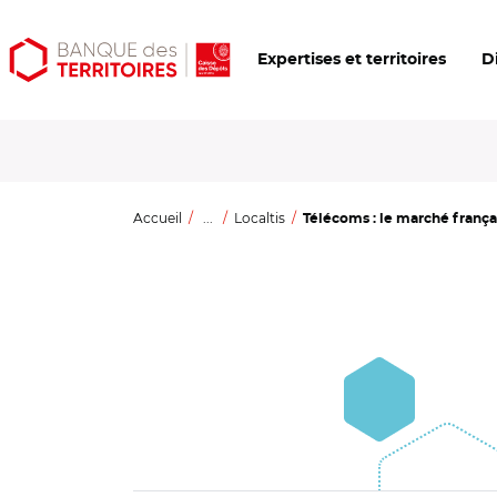
Aller
Aller
Ouvrir
Expertises et territoires
D
au
au
les
contenu
menu
outils
principal
principal
d'accessibilité
Accueil
...
Localtis
Télécoms : le marché français