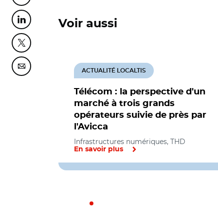
Voir aussi
Partager cette page sur Linkedin
Partager cette page sur Twitter
Partager cette page sur Courriel
ACTUALITÉ LOCALTIS
Télécom : la perspective d'un
marché à trois grands
opérateurs suivie de près par
l'Avicca
Infrastructures numériques, THD
En savoir plus