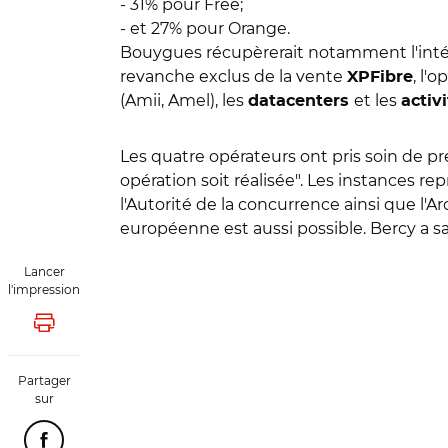
- 31% pour Free;
- et 27% pour Orange.
Bouygues récupèrerait notamment l'intégr
revanche exclus de la vente
, l'
XPFibre
(Amii, Amel), les
et les
datacenters
activi
Les quatre opérateurs ont pris soin de 
opération soit réalisée". Les instances 
l'Autorité de la concurrence ainsi que l'
européenne est aussi possible. Bercy a 
Lancer
l'impression
Lancer l'impression
Partager
sur
Partager cette page sur Facebook