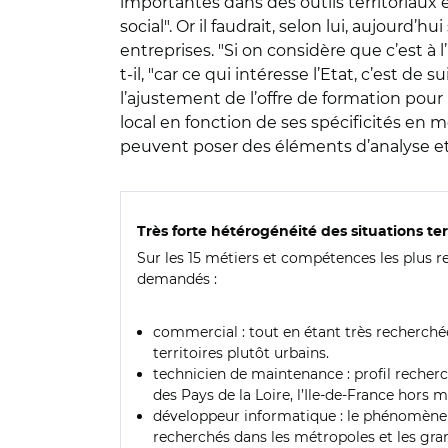
importantes dans des outils territoriaux e
social". Or il faudrait, selon lui, aujour
entreprises. "Si on considère que c’est à 
t-il, "car ce qui intéresse l’Etat, c’est d
l’ajustement de l’offre de formation pou
local en fonction de ses spécificités en 
peuvent poser des éléments d’analyse et 
Très forte hétérogénéité des situations terr
Sur les 15 métiers et compétences les plus rec
demandés :
commercial : tout en étant très recherchée
territoires plutôt urbains.
technicien de maintenance : profil recher
des Pays de la Loire, l’Ile-de-France hors 
développeur informatique : le phénomène d
recherchés dans les métropoles et les gr