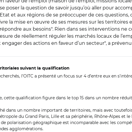
n faveur de l’emploi (maison de l’emploi, missions locale
d’hui se poser la question de savoir jusqu’où aller pour a
l’Etat et aux régions de se préoccuper de ces questions, 
e suivre la mise en œuvre de ses mesures sur les territoires
r répondre aux besoins". Rien dans ses interventions ne
mesure de réellement réguler les marchés locaux de l’emp
engager des actions en faveur d’un secteur", a prévenu
itoriales suivant la qualification
herchés, l’OITC a présenté un focus sur 4 d’entre eux en s’intéres
, cette qualification figure dans le top 15 dans un nombre rédui
ché dans un nombre important de territoires, mais avec toutefoi
métropole du Grand Paris, Lille et sa périphérie, Rhône-Alpes et l
e polarisation géographique est incomparable avec les compéten
andes agglomérations.