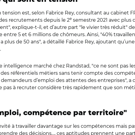
 tension est, selon Fabrice Rey, consultant au cabinet 
e
l des recrutements depuis le 2
semestre 2021 avec plus d'1
t", explique-t-il, et d’autre part "le vivier très réduit
 entre 5 et 6 millions de chômeurs. Ainsi, "40% travaill
s a plus de 50 ans", a détaillé Fabrice Rey, ajoutant qu’u
.
le intelligence marché chez Randstad, "ce ne sont pas le
des référentiels métiers sans tenir compte des compéte
demandeurs d’emploi des attentes des entreprises", a d
e pas à recruter considère très rapidement que son mét
emploi, compétence par territoire"
invité à travailler davantage sur les compétences mais 
r prendre des décisions…, ces aptitudes prennent une par