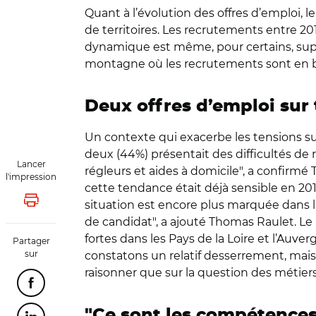
Quant à l’évolution des offres d’emploi, 
de territoires. Les recrutements entre 20
dynamique est même, pour certains, supéri
montagne où les recrutements sont en b
Deux offres d’emploi sur t
Un contexte qui exacerbe les tensions sur 
deux (44%) présentait des difficultés de r
Lancer
régleurs et aides à domicile", a confirm
l'impression
cette tendance était déjà sensible en 201
situation est encore plus marquée dans l’i
Lancer l'impression
de candidat", a ajouté Thomas Raulet. Le 
fortes dans les Pays de la Loire et l’Au
Partager
sur
constatons un relatif desserrement, mais a
raisonner que sur la question des métie
Partager cette page sur Facebook
"Ce sont les compétences