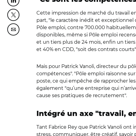
Partager cette page sur Linkedin
Cette impression de marché du travail en
Partager cette page sur Twitter
part, "le caractère inédit et exceptionne
Pôle emploi, contre 700.000 habituellemen
Partager cette page sur Courriel
disponibles, même si Pôle emploi recense
et un tiers plus de 24 mois, enfin un tier
et 40% en CDD, "soit des contrats courts"
Mais pour Patrick Vanoli, directeur du pô
compétences". "Pôle emploi raisonne sur 
poste, ce qui empêche de rapprocher les 
également "qu’une entreprise qui n’arriv
cause ses pratiques de recrutement".
Intégré un axe "travail, 
Tant Fabrice Rey que Patrick Vanoli ont 
stress, communiquer, être créatif, savoi