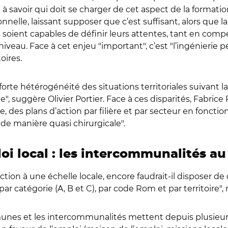
 à savoir qui doit se charger de cet aspect de la formati
nelle, laissant supposer que c’est suffisant, alors que 
es soient capables de définir leurs attentes, tant en com
veau. Face à cet enjeu "important", c’est "l’ingénierie p
oires.
rte hétérogénéité des situations territoriales suivant la q
sée", suggère Olivier Portier. Face à ces disparités, Fabric
es plans d’action par filière et par secteur en fonctio
 de manière quasi chirurgicale".
i local : les intercommunalités au
action à une échelle locale, encore faudrait-il disposer de
catégorie (A, B et C), par code Rom et par territoire", r
mmunes et les intercommunalités mettent depuis plusie