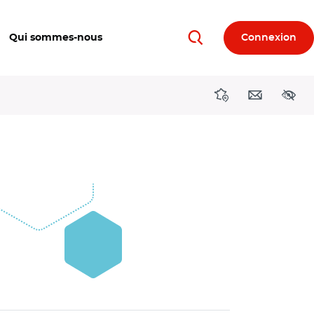
Qui sommes-nous
Connexion
Rechercher
Directions région
Contact
Acces