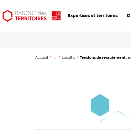
Aller
Aller
Ouvrir
Expertises et territoires
D
au
au
les
contenu
menu
outils
principal
principal
d'accessibilité
Accueil
...
Localtis
Tensions de recrutement : u