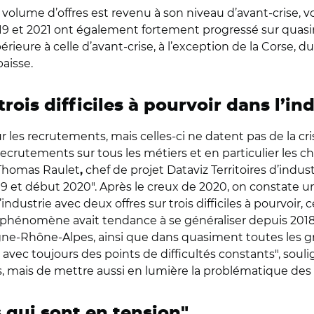
le volume d’offres est revenu à son niveau d’avant-crise,
19 et 2021 ont également fortement progressé sur quasimen
eure à celle d’avant-crise, à l’exception de la Corse, d
aisse.
rois difficiles à pourvoir dans l’in
les recrutements, mais celles-ci ne datent pas de la crise
ecrutements sur tous les métiers et en particulier les cha
é Thomas Raulet
chef de projet Dataviz Territoires d’indust
,
9 et début 2020". Après le creux de 2020, on constate une
ndustrie avec deux offres sur trois difficiles à pourvoir,
phénomène avait tendance à se généraliser depuis 2018 à 
vergne-Rhône-Alpes, ainsi que dans quasiment toutes les 
vec toujours des points de difficultés constants", soulign
rs, mais de mettre aussi en lumière la problématique de
 qui sont en tension"