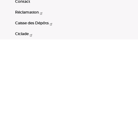
Contact
Réclamation
Caisse des Dépôts
Ciclade
CDC-Net
Consignations
Portail Open Data CDC
Restez connectés
LinkedIn
Youtube
Instagram
RSS
Mentions légales
CGU
Données personnelles
Accessibilité : non conforme
DSP2