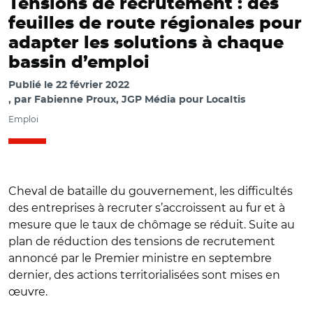
Tensions de recrutement : des
feuilles de route régionales pour
adapter les solutions à chaque
bassin d’emploi
Publié le
22 février 2022
par
Fabienne Proux, JGP Média pour Localtis
Emploi
Cheval de bataille du gouvernement, les difficultés
des entreprises à recruter s’accroissent au fur et à
mesure que le taux de chômage se réduit. Suite au
plan de réduction des tensions de recrutement
annoncé par le Premier ministre en septembre
dernier, des actions territorialisées sont mises en
œuvre.
© Ministère du Travail et @Monterrat9 / visite d'une
entreprise organisée pour des demandeurs d'émploi