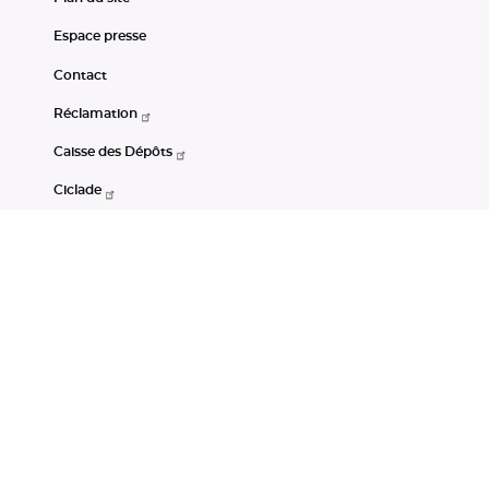
Espace presse
Contact
Réclamation
Caisse des Dépôts
Ciclade
CDC-Net
Consignations
Portail Open Data CDC
Restez connectés
LinkedIn
Youtube
Instagram
RSS