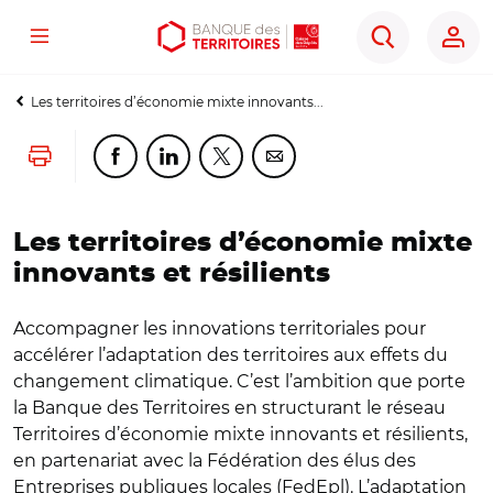
Menu
Aller
Aller
Ouvrir
Rechercher
au
au
les
contenu
menu
outils
Les territoires d’économie mixte innovants...
principal
principal
d'accessibilité
Lancer l'impression
Partager cette page sur Facebook
Partager cette page sur Linkedin
Partager cette page sur Twitter
Partager cette page sur Co
Les territoires d’économie mixte
innovants et résilients
Accompagner les innovations territoriales pour
accélérer l’adaptation des territoires aux effets du
changement climatique. C’est l’ambition que porte
la Banque des Territoires en structurant le réseau
Territoires d’économie mixte innovants et résilients,
en partenariat avec la Fédération des élus des
Entreprises publiques locales (FedEpl). L’adaptation