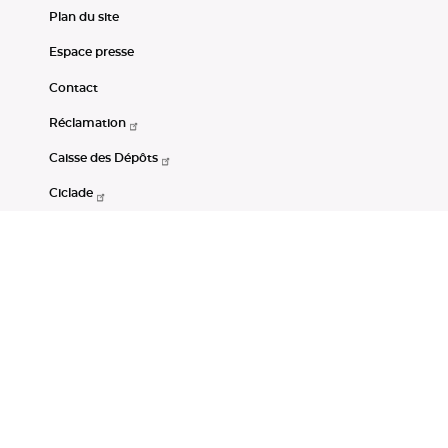
Plan du site
Espace presse
Contact
Réclamation
Caisse des Dépôts
Ciclade
CDC-Net
Consignations
Portail Open Data CDC
Restez connectés
LinkedIn
Youtube
Instagram
RSS