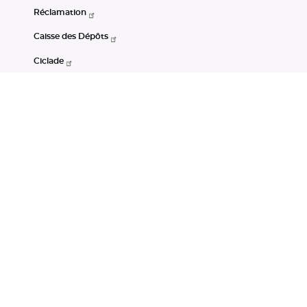
Réclamation
Caisse des Dépôts
Ciclade
CDC-Net
Consignations
Portail Open Data CDC
Restez connectés
LinkedIn
Youtube
Instagram
RSS
Mentions légales
CGU
Données personnelles
Accessibilité : non conforme
DSP2
Instruments financiers
Gestion des cookies