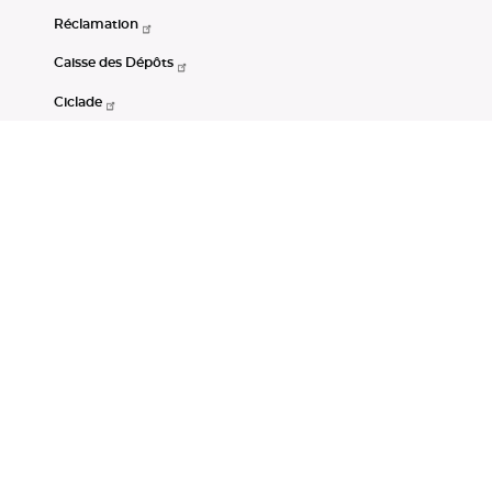
Réclamation
Caisse des Dépôts
Ciclade
CDC-Net
Consignations
Portail Open Data CDC
Restez connectés
LinkedIn
Youtube
Instagram
RSS
Mentions légales
CGU
Données personnelles
Accessibilité : non conforme
DSP2