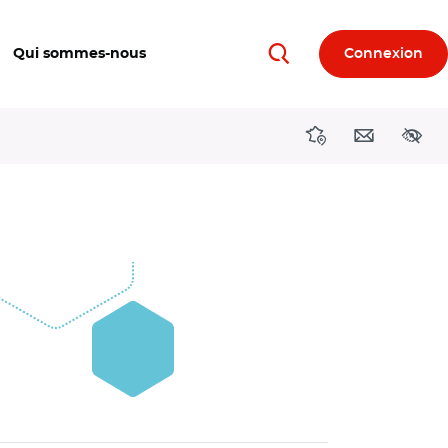
Qui sommes-nous
Connexion
Rechercher
Directions région
Contact
Acces