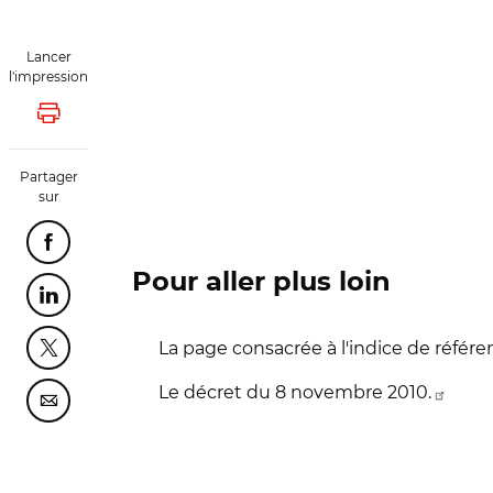
Lancer
l'impression
Lancer l'impression
Partager
sur
Partager cette page sur Facebook
Pour aller plus loin
Partager cette page sur Linkedin
La page consacrée à l'indice de référenc
Partager cette page sur Twitter
Le décret du 8 novembre 2010.
Partager cette page sur Courriel