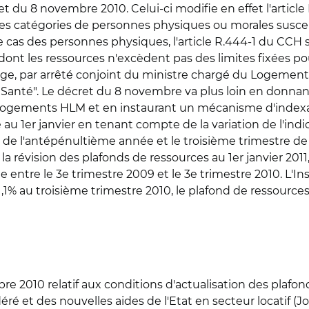
t du 8 novembre 2010. Celui-ci modifie en effet l'article
tes catégories de personnes physiques ou morales suscept
cas des personnes physiques, l'article R.444-1 du CCH 
ont les ressources n'excèdent pas des limites fixées p
ge, par arrêté conjoint du ministre chargé du Logement
a Santé". Le décret du 8 novembre va plus loin en don
 logements HLM et en instaurant un mécanisme d'indexatio
u 1er janvier en tenant compte de la variation de l'indi
 de l'antépénultième année et le troisième trimestre de
a révision des plafonds de ressources au 1er janvier 2011
e entre le 3e trimestre 2009 et le 3e trimestre 2010. L'In
 1,1% au troisième trimestre 2010, le plafond de ressour
e 2010 relatif aux conditions d'actualisation des plafond
déré et des nouvelles aides de l'Etat en secteur locatif (