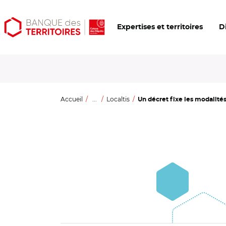
Aller
Aller
Ouvrir
Expertises et territoires
D
au
au
les
contenu
menu
outils
principal
principal
d'accessibilité
Accueil
...
Localtis
Un décret fixe les modalités