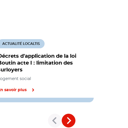
ACTUALITÉ LOCALTIS
ACTUALITÉ
Décrets d'application de la loi
Un arrêté
Boutin acte I : limitation des
10% des p
surloyers
HLM
ogement social
Social, Loge
n savoir plus
En savoir pl