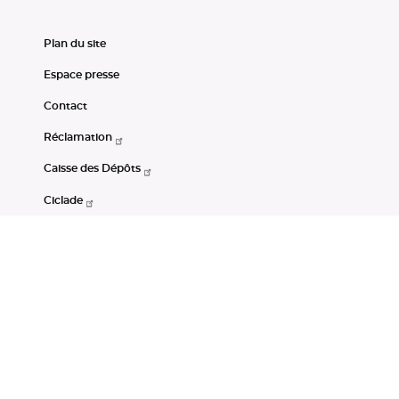
Plan du site
Espace presse
Contact
Réclamation
Caisse des Dépôts
Ciclade
CDC-Net
Consignations
Portail Open Data CDC
Restez connectés
LinkedIn
Youtube
Instagram
RSS