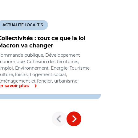
ACTUALITÉ LOCALTIS
ACTUALITÉ
Collectivités : tout ce que la loi
Logement 
Macron va changer
Pinel co
février d
Commande publique, Développement
conomique, Cohésion des territoires,
Logement so
mploi, Environnement, Energie, Tourisme,
urbanisme
ulture, loisirs, Logement social,
ménagement et foncier, urbanisme
n savoir plus
En savoir pl