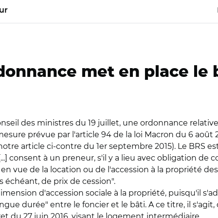
ur
onnance met en place le ba
il des ministres du 19 juillet, une ordonnance relative au 
ure prévue par l'article 94 de la loi Macron du 6 août 201
otre article ci-contre du 1er septembre 2015). Le BRS es
..] consent à un preneur, s'il y a lieu avec obligation de 
s en vue de la location ou de l'accession à la propriété 
as échéant, de prix de cession".
imension d'accession sociale à la propriété, puisqu'il s
ngue durée" entre le foncier et le bâti. A ce titre, il s'ag
cret du 27 juin 2016, visant le logement intermédiaire.