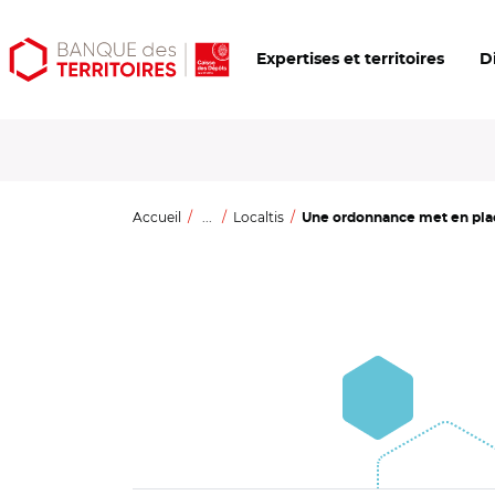
Aller
Aller
Ouvrir
Expertises et territoires
D
au
au
les
contenu
menu
outils
principal
principal
d'accessibilité
Accueil
...
Localtis
Une ordonnance met en place 