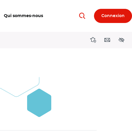
Qui sommes-nous
Connexion
Rechercher
Directions région
Contact
Acces