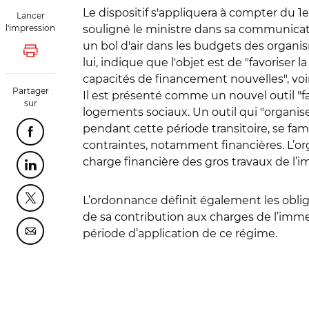
Le dispositif s'appliquera à compter du 1er 
Lancer
l'impression
souligné le ministre dans sa communication
un bol d'air dans les budgets des organi
Lancer l'impression
lui, indique que l'objet est de "favoriser
capacités de financement nouvelles", voir
Partager
Il est présenté comme un nouvel outil "fa
sur
logements sociaux. Un outil qui "organise
pendant cette période transitoire, se fami
Partager cette page sur Facebook
contraintes, notamment financières. L’o
charge financière des gros travaux de l
Partager cette page sur Linkedin
L’ordonnance définit également les obliga
Partager cette page sur Twitter
de sa contribution aux charges de l’imme
période d’application de ce régime.
Partager cette page sur Courriel