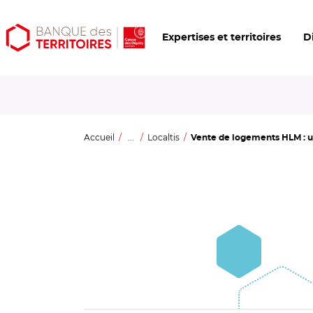
Aller
Aller
Ouvrir
Expertises et territoires
D
au
au
les
contenu
menu
outils
principal
principal
d'accessibilité
Accueil
...
Localtis
Vente de logements HLM : u