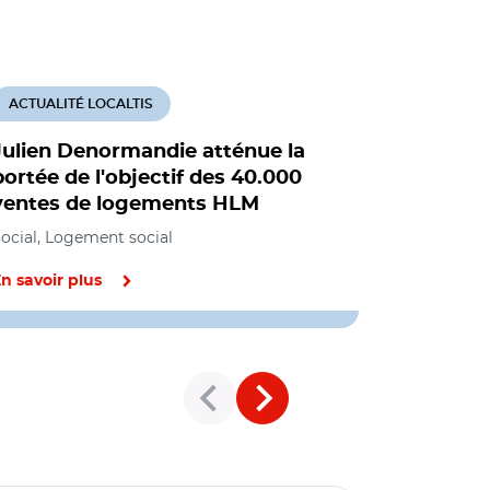
ACTUALITÉ LOCALTIS
ACTUALITÉ
Julien Denormandie atténue la
Havitat.fr
portée de l'objectif des 40.000
bailleurs
ventes de logements HLM
vente de
ocial, Logement social
Social, Loge
n savoir plus
En savoir pl