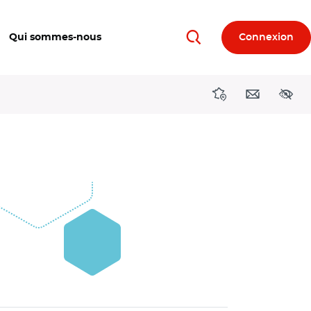
Qui sommes-nous
Connexion
Rechercher
Directions région
Contact
Acces