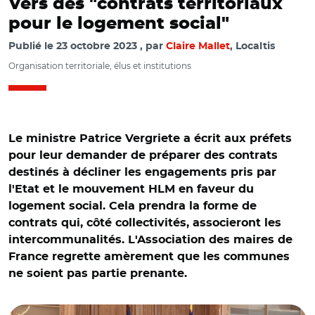
Vers des "contrats territoriaux
pour le logement social"
Publié le
23 octobre 2023
par
Claire Mallet
, Localtis
Organisation territoriale, élus et institutions
Le ministre Patrice Vergriete a écrit aux préfets
pour leur demander de préparer des contrats
destinés à décliner les engagements pris par
l'Etat et le mouvement HLM en faveur du
logement social. Cela prendra la forme de
contrats qui, côté collectivités, associeront les
intercommunalités. L'Association des maires de
France regrette amèrement que les communes
© @IntercoDeFrance/ Patrice Vergriete entouré de
ne soient pas partie prenante.
Sébastien Martin et Jérôme Baloge (Intercommunalités
de France) le 20 septembre