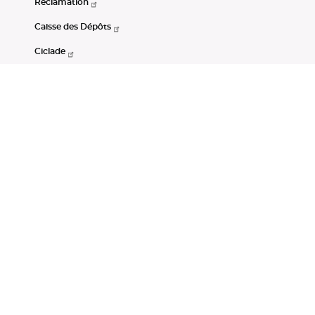
Réclamation
Caisse des Dépôts
Ciclade
CDC-Net
Consignations
Portail Open Data CDC
Restez connectés
LinkedIn
Youtube
Instagram
RSS
Mentions légales
CGU
Données personnelles
Accessibilité : non conforme
DSP2
Instruments financiers
Gestion des cookies