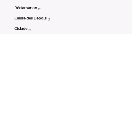
Réclamation
Caisse des Dépôts
Ciclade
CDC-Net
Consignations
Portail Open Data CDC
Restez connectés
LinkedIn
Youtube
Instagram
RSS
Mentions légales
CGU
Données personnelles
Accessibilité : non conforme
DSP2