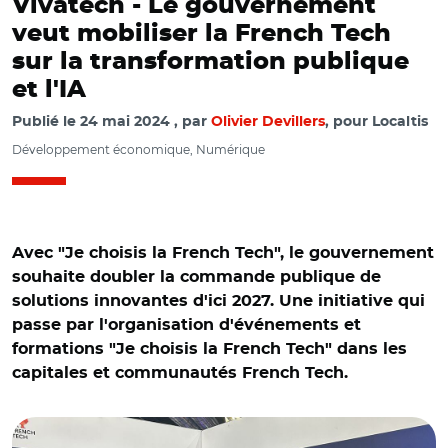
Vivatech - Le gouvernement
veut mobiliser la French Tech
sur la transformation publique
et l'IA
Publié le
24 mai 2024
par
Olivier Devillers
, pour Localtis
Développement économique, Numérique
Avec "Je choisis la French Tech", le gouvernement
souhaite doubler la commande publique de
solutions innovantes d'ici 2027. Une initiative qui
passe par l'organisation d'événements et
formations "Je choisis la French Tech" dans les
capitales et communautés French Tech.
© @LaFrenchTech/ Stanislas Guerini sur le stand de la
French Tech au salon VivaTech