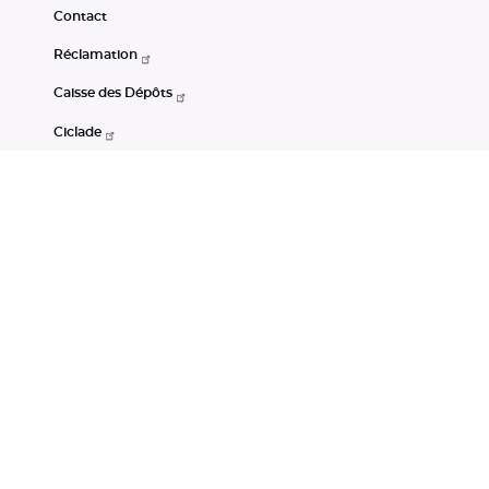
Contact
Réclamation
Caisse des Dépôts
Ciclade
CDC-Net
Consignations
Portail Open Data CDC
Restez connectés
LinkedIn
Youtube
Instagram
RSS
Mentions légales
CGU
Données personnelles