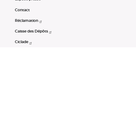
Contact
Réclamation
Caisse des Dépôts
Ciclade
CDC-Net
Consignations
Portail Open Data CDC
Restez connectés
LinkedIn
Youtube
Instagram
RSS