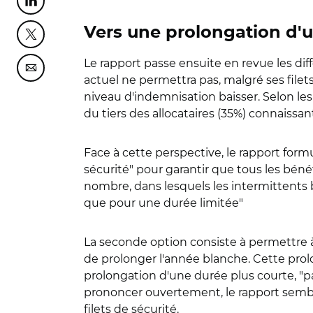
Partager cette page sur Linkedin
Vers une prolongation d'u
Partager cette page sur Twitter
Le rapport passe ensuite en revue les diffé
Partager cette page sur Courriel
actuel ne permettra pas, malgré ses filets 
niveau d'indemnisation baisser. Selon les 
du tiers des allocataires (35%) connaiss
Face à cette perspective, le rapport form
sécurité" pour garantir que tous les béné
nombre, dans lesquels les intermittents b
que pour une durée limitée"
La seconde option consiste à permettre 
de prolonger l'année blanche. Cette prolo
prolongation d'une durée plus courte, "
prononcer ouvertement, le rapport semb
filets de sécurité.