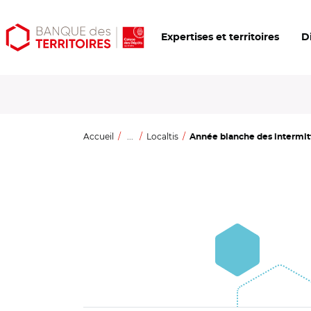
Aller
Aller
Ouvrir
Expertises et territoires
D
au
au
les
contenu
menu
outils
principal
principal
d'accessibilité
Accueil
...
Localtis
Année blanche des intermitte