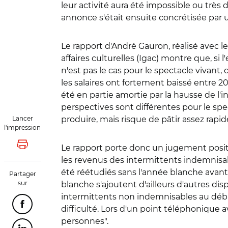
leur activité aura été impossible ou très d
annonce s'était ensuite concrétisée par un
Le rapport d'André Gauron, réalisé avec le
affaires culturelles (Igac) montre que, s
n'est pas le cas pour le spectacle vivant
les salaires ont fortement baissé entre 
été en partie amortie par la hausse de l'i
perspectives sont différentes pour le spect
Lancer
produire, mais risque de pâtir assez rapide
l'impression
Le rapport porte donc un jugement positif
Lancer l'impression
les revenus des intermittents indemnisabl
été réétudiés sans l'année blanche avant 
Partager
sur
blanche s'ajoutent d'ailleurs d'autres disp
intermittents non indemnisables au début 
Partager cette page sur Facebook
difficulté. Lors d'un point téléphonique
personnes".