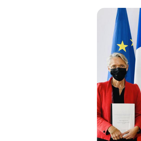
© @R_Bachelot/ El