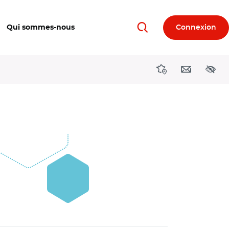
Qui sommes-nous
Connexion
Rechercher
Directions région
Contact
Acces