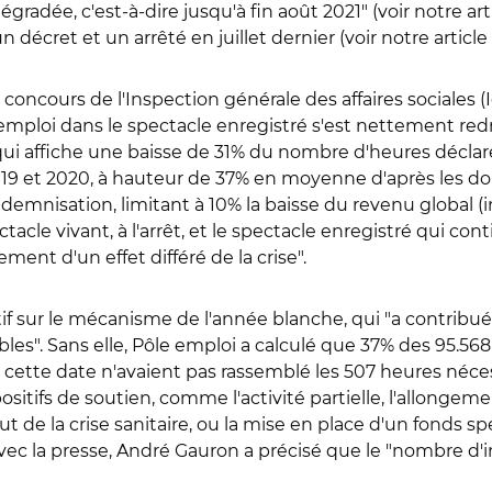
égradée, c'est-à-dire jusqu'à fin août 2021" (voir notre ar
 décret et un arrêté en juillet dernier (voir notre articl
 concours de l'Inspection générale des affaires sociales (
i l'emploi dans le spectacle enregistré s'est nettement r
, qui affiche une baisse de 31% du nombre d'heures décla
2019 et 2020, à hauteur de 37% en moyenne d'après les do
ndemnisation, limitant à 10% la baisse du revenu global (i
acle vivant, à l'arrêt, et le spectacle enregistré qui con
ment d'un effet différé de la crise".
 sur le mécanisme de l'année blanche, qui "a contribué à l
es". Sans elle, Pôle emploi a calculé que 37% des 95.568
cette date n'avaient pas rassemblé les 507 heures nécess
ositifs de soutien, comme l'activité partielle, l'allongeme
de la crise sanitaire, ou la mise en place d'un fonds sp
 avec la presse, André Gauron a précisé que le "nombre d