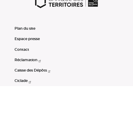
Plan du site
Espace presse
Contact
Réclamation
Caisse des Dépôts
Ciclade
CDC-Net
Consignations
Portail Open Data CDC
Restez connectés