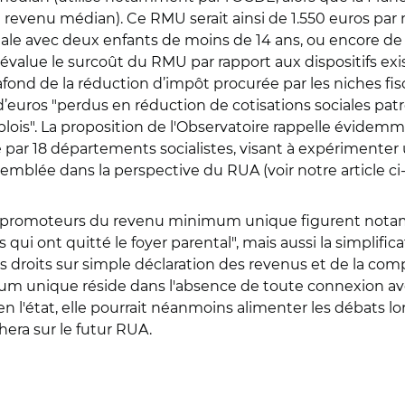
revenu médian). Ce RMU serait ainsi de 1.550 euros par
ale avec deux enfants de moins de 14 ans, ou encore de
évalue le surcoût du RMU par rapport aux dispositifs exist
afond de la réduction d’impôt procurée par les niches fis
d’euros "perdus en réduction de cotisations sociales patro
ois". La proposition de l'Observatoire rappelle évidemme
e par 18 départements socialistes, visant à expérimenter
emblée dans la perspective du RUA (voir notre article ci-
es promoteurs du revenu minimum unique figurent notamm
i ont quitté le foyer parental", mais aussi la simplifica
des droits sur simple déclaration des revenus et de la comp
m unique réside dans l'absence de toute connexion avec le
l'état, elle pourrait néanmoins alimenter les débats 
hera sur le futur RUA.