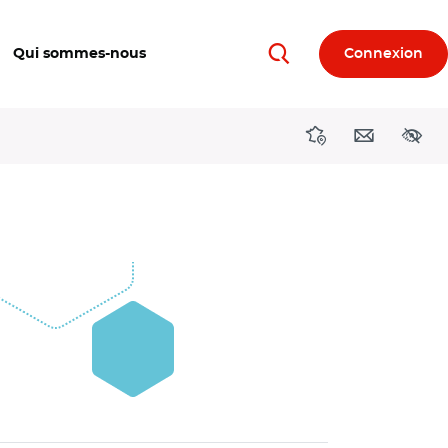
Qui sommes-nous
Connexion
Rechercher
Directions région
Contact
Acces