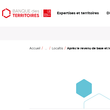
Aller
Aller
Ouvrir
Expertises et territoires
D
au
au
les
contenu
menu
outils
principal
principal
d'accessibilité
Accueil
...
Localtis
Après le revenu de base et l