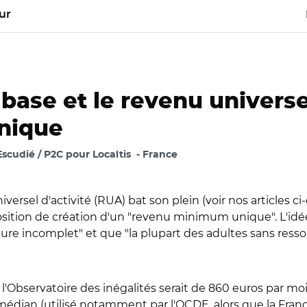
ur
base et le revenu universel 
nique
scudié / P2C pour Localtis
France
versel d'activité (RUA) bat son plein (voir nos articles ci
ition de création d'un "revenu minimum unique". L'idée p
ure incomplet" et que "la plupart des adultes sans res
bservatoire des inégalités serait de 860 euros par mois
médian (utilisé notamment par l'OCDE, alors que la Fra