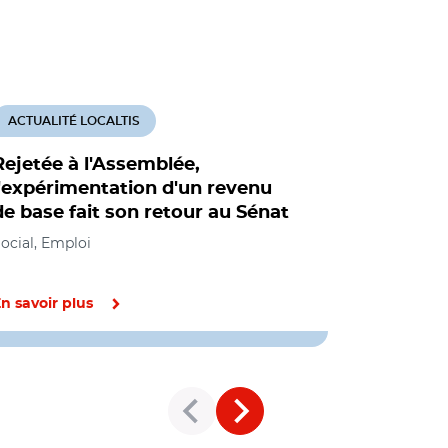
ACTUALITÉ LOCALTIS
ACTUALITÉ
Rejetée à l'Assemblée,
Le revenu
l'expérimentation d'un revenu
commence
de base fait son retour au Sénat
Social, Empl
ocial, Emploi
n savoir plus
En savoir pl