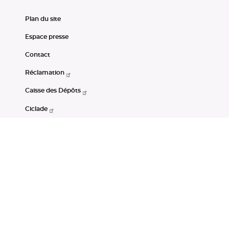
Plan du site
Espace presse
Contact
Réclamation
Caisse des Dépôts
Ciclade
CDC-Net
Consignations
Portail Open Data CDC
Restez connectés
LinkedIn
Youtube
Instagram
RSS