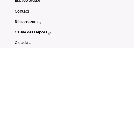
Espace presse
Contact
Réclamation
Caisse des Dépôts
Ciclade
CDC-Net
Consignations
Portail Open Data CDC
Restez connectés
LinkedIn
Youtube
Instagram
RSS