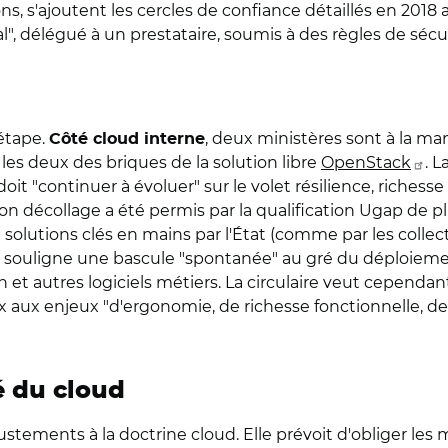
ns, s'ajoutent les cercles de confiance détaillés en 2018 
ial", délégué à un prestataire, soumis à des règles de séc
'étape.
, deux ministères sont à la man
Côté cloud interne
 les deux des briques de la solution libre
OpenStack
. 
doit "continuer à évoluer" sur le volet résilience, richess
on décollage a été permis par la qualification Ugap de pl
solutions clés en mains par l'État (comme par les collecti
ire souligne une bascule "spontanée" au gré du déploieme
et autres logiciels métiers. La circulaire veut cependant "
 aux enjeux "d'ergonomie, de richesse fonctionnelle, de
té du cloud
stements à la doctrine cloud. Elle prévoit d'obliger les 