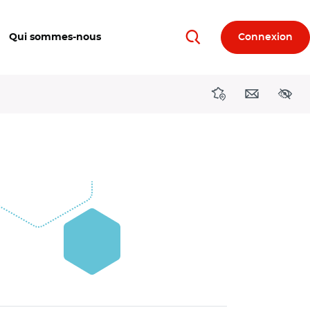
Qui sommes-nous
Connexion
Rechercher
Directions région
Contact
Acces