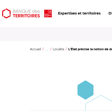
Aller
Aller
Ouvrir
Expertises et territoires
D
au
au
les
contenu
menu
outils
principal
principal
d'accessibilité
Accueil
...
Localtis
L'État précise la notion de d