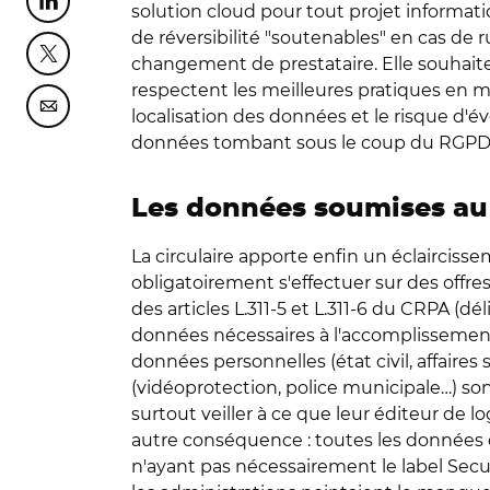
Partager cette page sur Linkedin
solution cloud pour tout projet informatiq
de réversibilité "soutenables" en cas de rup
Partager cette page sur Twitter
changement de prestataire. Elle souhaite
respectent les meilleures pratiques en mati
Partager cette page sur Courriel
localisation des données et le risque d'
données tombant sous le coup du RGPD do
Les données soumises a
La circulaire apporte enfin un éclairciss
obligatoirement s'effectuer sur des offre
des articles L.311-5 et L.311-6 du CRPA (dé
données nécessaires à l'accomplissement 
données personnelles (état civil, affaire
(vidéoprotection, police municipale…) s
surtout veiller à ce que leur éditeur de
autre conséquence : toutes les données q
n'ayant pas nécessairement le label Sec