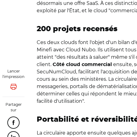
désormais une offre SaaS. À ces distinctio
exploité par l'État, et le cloud "commerc
200 projets recensés
Ces deux clouds font l'objet d'un bilan d
Minefi avec Cloud Nubo. Ils utilisent tous
atteint "des résultats à saluer" même s'il 
client.
ensuite, s
Côté cloud commercial
Lancer
SecuNumCloud, facilitant l'acquisition de 
l'impression
cours au sein des ministères. La circula
messageries, portails de dématérialisation 
Lancer l'impression
déterminer celles qui répondent le mieux
facilité d'utilisation".
Partager
sur
Portabilité et réversibili
Partager cette page sur Facebook
La circulaire apporte ensuite quelques aju