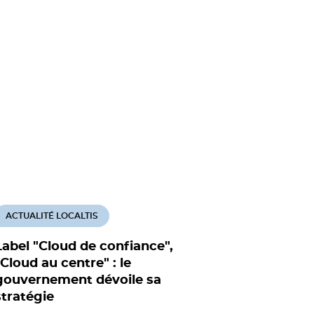
ACTUALITÉ LOCALTIS
ACTUALITÉ
Label "Cloud de confiance",
La circul
"Cloud au centre" : le
cloud de 
gouvernement dévoile sa
Infrastruct
stratégie