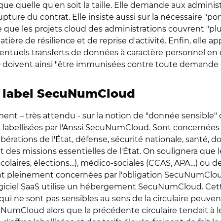
ue quelle qu'en soit la taille. Elle demande aux administr
ture du contrat. Elle insiste aussi sur la nécessaire "porta
 que les projets cloud des administrations couvrent "pl
ère de résilience et de reprise d'activité. Enfin, elle app
éventuels transferts de données à caractère personnel e
ivent ainsi "être immunisées contre toute demande d'a
u label SecuNumCloud
ement – très attendu - sur la notion de "donnée sensible
s labellisées par l'Anssi SecuNumCloud. Sont concernées l
libérations de l'État, défense, sécurité nationale, santé,
des missions essentielles de l'État. On soulignera que l
s scolaires, élections…), médico-sociales (CCAS, APA…) ou
ont pleinement concernées par l'obligation SecuNumClou
 logiciel SaaS utilise un hébergement SecuNumCloud. Cet
ui ne sont pas sensibles au sens de la circulaire peuven
uNumCloud alors que la précédente circulaire tendait à