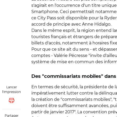
s'agirait en l'occurrence d'un titre uniqu
Smartphone. Ceci permettrait notamment 
ce City Pass soit disponible pour la Ryd
accord de principe avec Anne Hidalgo.
Dans le même esprit, la région entend la
touristes français et étrangers de préparer
billets d'accès, notamment à horaires fixes.
Pour que ce site ait du sens - et dépass
comptes - Valérie Pécresse "invite d'ailleu
système de mise en commun des informati
Des "commissariats mobiles" dans 
En termes de sécurité, la présidente de la
Lancer
l'impression
impérativement lutter contre la délinqua
la création de "commissariats mobiles", "t
Lancer l'impression
doivent être suffisamment avancées, puis
partir de janvier 2017". La convention pr
Partager