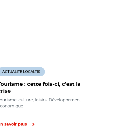
ACTUALITÉ LOCALTIS
ACTUALITÉ
Tourisme : cette fois-ci, c'est la
Un comit
crise
économiq
réunira en
ourisme, culture, loisirs, Développement
économique
Tourisme, cu
économique
n savoir plus
En savoir pl