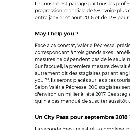
Le constat est partagé par tous les profess
progression mondiale de 5% - voire plus d
entre janvier et août 2016 et de 13% pour 
May I help you ?
Face à ce constat, Valérie Pécresse, prés
correspondant à trois grands axes : amélior
mesures ne dépendent pas de le seule ré
Sur l'accueil, la première mesure devrait
autrement dit des stagiaires parlant angl
you ?". Ils seront placés sur les sites tou
Selon Valérie Pécresse, 200 stagiaires sero
d'environ un millier à l'été 2017. Ces sta
qui n'a pas manqué de susciter aussitôt u
Un City Pass pour septembre 2018 
La seconde mesure est plus complexe, puisq