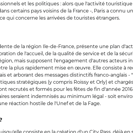
ionnels et les politiques : alors que l'activité touristiq
ans certains pays voisins de la France -, Paris a connu un
ce qui concerne les arrivées de touristes étrangers.
idente de la région Ile-de-France, présente une plan d'a
ation de l'accueil, de la qualité de service et de la sécur
gion, mais supposent l'engagement d'autres acteurs ins
 être la plus rapidement mise en œuvre. Elle consiste à re
ais et arborant des messages distinctifs franco-anglais -
ristiques stratégiques (y compris Roissy et Orly) et chargés
nt recrutés et formés pour les fêtes de fin d'année 2016 et 
giaires seraient indemnisés au minimum légal - soit envir
ne réaction hostile de l'Unef et de la Fage.
?
u'elle consiste en la création d'un City Pass, déjà en se