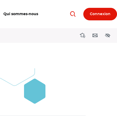
Qui sommes-nous
Connexion
Rechercher
Directions région
Contact
Acces