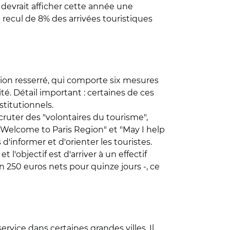
ue devrait afficher cette année une
 recul de 8% des arrivées touristiques
ction resserré, qui comporte six mesures
ité. Détail important : certaines de ces
titutionnels.
cruter des "volontaires du tourisme",
 "Welcome to Paris Region" et "May I help
 d'informer et d'orienter les touristes.
l'objectif est d'arriver à un effectif
on 250 euros nets pour quinze jours -, ce
rvice dans certaines grandes villes. Il