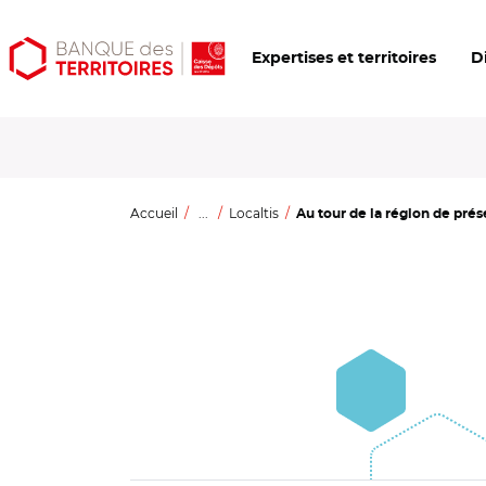
Aller
Aller
Ouvrir
Expertises et territoires
D
au
au
les
contenu
menu
outils
principal
principal
d'accessibilité
Accueil
...
Localtis
Au tour de la région de prése