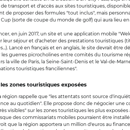
e de transport et d'accès aux sites touristiques, disponib
de proposer des formules "tout inclus", mais personnal
er Cup (sorte de coupe du monde de golf) qui aura lieu e
ncer, en juin 2017, un site et une application mobile "W
 leur séjour et d'acheter des prestations touristiques (ti
..). Lancé en français et en anglais, le site devrait être d
er les guerres picrocholines entre comités du tourisme 
rs la ville de Paris, la Seine-Saint-Denis et le Val-de-Ma
ons touristiques franciliennes".
les zones touristiques exposées
 région rappelle que "les attentats sont source d'inquiétu
nce au quotidien". Elle propose donc de négocier une co
rès visibles" sur les zones touristiques les plus exposées
que des commissariats mobiles pourraient être installés 
évoit que la région apportera un million d'euros au finan