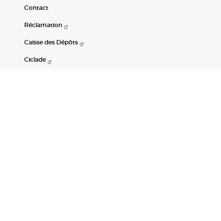
Contact
Réclamation
Caisse des Dépôts
Ciclade
CDC-Net
Consignations
Portail Open Data CDC
Restez connectés
LinkedIn
Youtube
Instagram
RSS
Mentions légales
CGU
Données personnelles