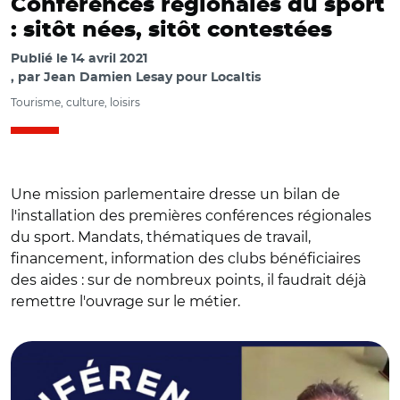
Conférences régionales du sport
: sitôt nées, sitôt contestées
Publié le
14 avril 2021
par
Jean Damien Lesay pour Localtis
Tourisme, culture, loisirs
Une mission parlementaire dresse un bilan de
l'installation des premières conférences régionales
du sport. Mandats, thématiques de travail,
financement, information des clubs bénéficiaires
des aides : sur de nombreux points, il faudrait déjà
remettre l'ouvrage sur le métier.
© DR avec capture vidéo Assemblée nationale/ Bertrand
Sorre