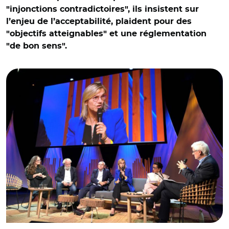
"injonctions contradictoires", ils insistent sur
l’enjeu de l’acceptabilité, plaident pour des
© @AgnesRunacher/ Table ronde « comment concilier le
"objectifs atteignables" et une réglementation
développement des territoires et la préservation des
"de bon sens".
ressources naturelles ? » en présence d'Agnès Pannier-
Runacher