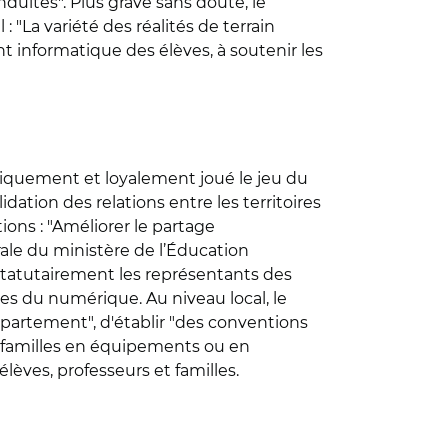
nduites". Plus grave sans doute, le
: "La variété des réalités de terrain
 informatique des élèves, à soutenir les
matiquement et loyalement joué le jeu du
ation des relations entre les territoires
ions : "Améliorer le partage
rale du ministère de l’Éducation
er statutairement les représentants des
ues du numérique. Au niveau local, le
partement", d'établir "des conventions
s familles en équipements ou en
èves, professeurs et familles.