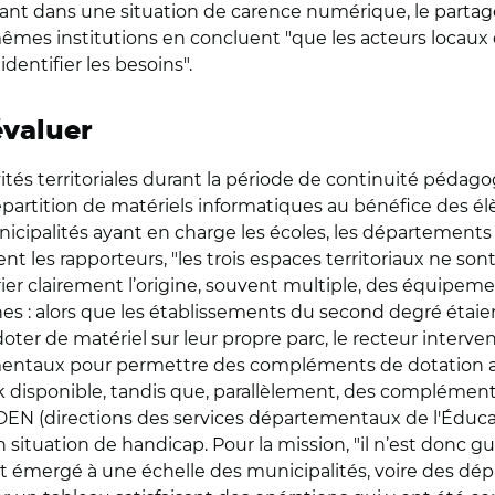
nt dans une situation de carence numérique, le parta
 mêmes institutions en concluent "que les acteurs locaux
dentifier les besoins".
évaluer
tivités territoriales durant la période de continuité pédag
répartition de matériels informatiques au bénéfice des 
icipalités ayant en charge les écoles, les départements 
ent les rapporteurs, "les trois espaces territoriaux ne son
rier clairement l’origine, souvent multiple, des équipeme
s : alors que les établissements du second degré étaient
oter de matériel sur leur propre parc, le recteur interve
ementaux pour permettre des compléments de dotation 
ock disponible, tandis que, parallèlement, des complémen
DEN (directions des services départementaux de l'Éduca
ituation de handicap. Pour la mission, "il n’est donc gu
 ont émergé à une échelle des municipalités, voire des d