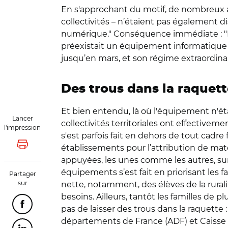
En s'approchant du motif, de nombreux ac
collectivités – n’étaient pas également di
numérique." Conséquence immédiate : "La s
préexistait un équipement informatique la
jusqu’en mars, et son régime extraordinai
Des trous dans la raquett
Et bien entendu, là où l'équipement n'éta
Lancer
collectivités territoriales ont effectiveme
l'impression
s'est parfois fait en dehors de tout cadr
établissements pour l’attribution de matér
Lancer l'impression
appuyées, les unes comme les autres, sur 
équipements s’est fait en priorisant les 
Partager
sur
nette, notamment, des élèves de la rura
besoins. Ailleurs, tantôt les familles de
Partager cette page sur Facebook
pas de laisser des trous dans la raquette
départements de France (ADF) et Caisse d