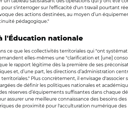
r un tableau satisfaisant des opérations qui y ont été co
ur s'interroger sur l'efficacité d'un travail pourtant réel 
nivoque des actions destinées, au moyen d’un équipement
tinuité pédagogique."
 à l'Éducation nationale
ans ce que les collectivités territoriales qui "ont systé
emandent elles-mêmes une "clarification et [une] consolid
que le rapport légitime dès la première de ses préconisat
ques et, d’une part, les directions d’administration cent
tés territoriales." Plus concrètement, il envisage d'associ
 chargées de définir les politiques nationales et académiq
 des réserves d’équipements suffisantes dans chaque dé
 pour assurer une meilleure connaissance des besoins de
iques de proximité pour l'acculturation numérique des él