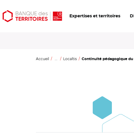
Aller
Aller
Ouvrir
Expertises et territoires
D
au
au
les
contenu
menu
outils
principal
principal
d'accessibilité
Accueil
...
Localtis
Continuité pédagogique du p