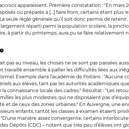
crocs apparaissent. Première constatation : "En mars 202
sposés ou préparés à […] faire front, certains étant plus 
eule règle générale qu’il soit donc permis de retenir, n
rgement réparti parmi la population scolaire, la jonction
re, à partir du printemps, aura pu se faire relativement 
e
it pas au niveau, les choses ne se sont pas passées auss
nt travaillé ensemble à pallier les difficultés liées aux in
e formel. Exemple dans l’académie de Poitiers : "Aucune 
iels aux élèves, tant par les autorités académiques que p
la connaissance locale des cadres." Résultat : "Les retou
familles les plus modestes, qui ne disposaient pas d’équ
lité et de ceux des zones urbaines." En Auvergne, une 
 plusieurs enfants, tantôt les classes à examen étaient p
 : "D’une manière assez convergente, certains interlocut
es Dépôts (CDC) – notent que très peu d’élèves ont glob