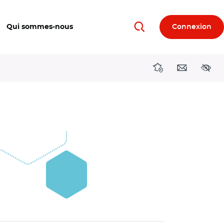
Qui sommes-nous
Connexion
Rechercher
Directions région
Contact
Acces