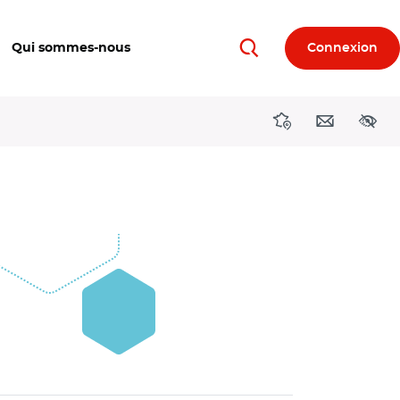
Qui sommes-nous
Connexion
Rechercher
Directions région
Contact
Acces