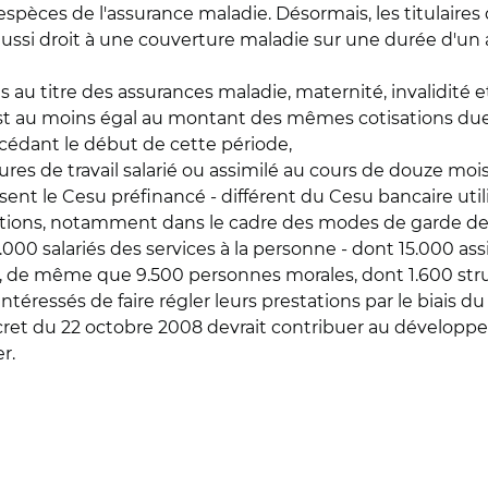
espèces de l'assurance maladie. Désormais, les titulaires
ssi droit à une couverture maladie sur une durée d'un an
s au titre des assurances maladie, maternité, invalidité 
st au moins égal au montant des mêmes cotisations dues p
récédant le début de cette période,
ures de travail salarié ou assimilé au cours de douze mois 
sent le Cesu préfinancé - différent du Cesu bancaire util
stations, notamment dans le cadre des modes de garde de 
0.000 salariés des services à la personne - dont 15.000 as
de même que 9.500 personnes morales, dont 1.600 struct
ressés de faire régler leurs prestations par le biais du
écret du 22 octobre 2008 devrait contribuer au dévelop
r.