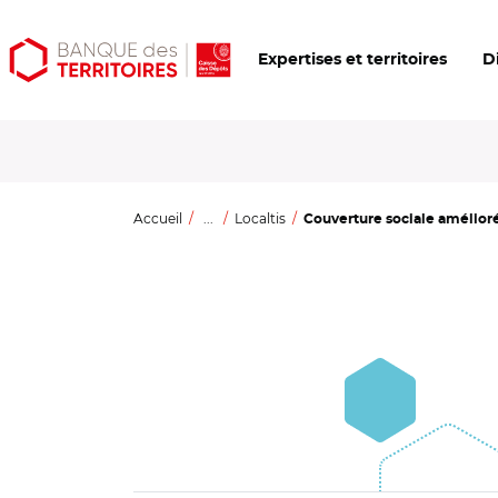
Aller
Aller
Ouvrir
Expertises et territoires
D
au
au
les
contenu
menu
outils
principal
principal
d'accessibilité
Accueil
...
Localtis
Couverture sociale amélioré