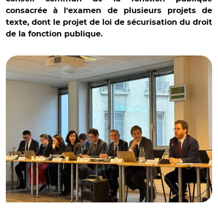
consacrée à l'examen de plusieurs projets de
texte, dont le projet de loi de sécurisation du droit
de la fonction publique.
© @David Amiel/ Conseil commun de la fonction
publique présidé par David Amiel