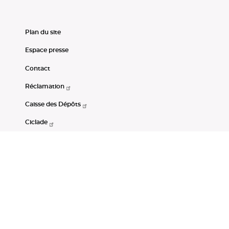
Plan du site
Espace presse
Contact
Réclamation
Caisse des Dépôts
Ciclade
CDC-Net
Consignations
Portail Open Data CDC
Restez connectés