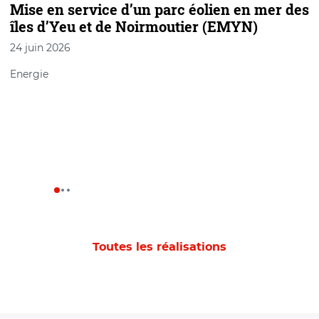
Mise en service d’un parc éolien en mer des
îles d’Yeu et de Noirmoutier (EMYN)
i
s
24 juin 2026
1
Energie
T
Toutes les réalisations