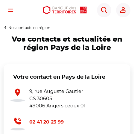
Menu
Aller
Aller
Ouvrir
Rechercher
au
au
les
contenu
menu
outils
Nos contacts en région
principal
principal
d'accessibilité
Vos contacts et actualités en
région Pays de la Loire
Votre contact en Pays de la Loire
9, rue Auguste Gautier
CS 30605
49006 Angers cedex 01
02 41 20 23 99