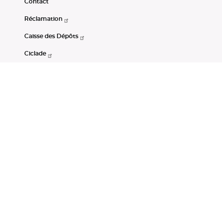
Contact
Réclamation
Caisse des Dépôts
Ciclade
CDC-Net
Consignations
Portail Open Data CDC
Restez connectés
LinkedIn
Youtube
Instagram
RSS
Mentions légales
CGU
Données personnelles
Accessibilité : non conforme
DSP2