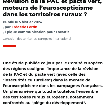
Révision de la PAC et pacte vert,
moteurs de l’euroscepticisme
dans les territoires ruraux ?
Publié le
5 février 2024
par
Frédéric Fortin
, Épique communication pour Localtis
Cohésion des territoires, Europe et international
Une étude publiée ce jour par le Comité européen
des régions souligne l’importance de la révision
de la PAC et du pacte vert (avec celle des
"insécurités culturelles") dans la montée de
l’euroscepticisme dans les campagnes françaises.
Un phénomène qui touche toutefois l’ensemble
des territoires ruraux européens, notamment
© Comité européen des régions et Adobe stock. Source:
confrontés au "piège du développement".
Milieu, based on data from France’s Ministry of the