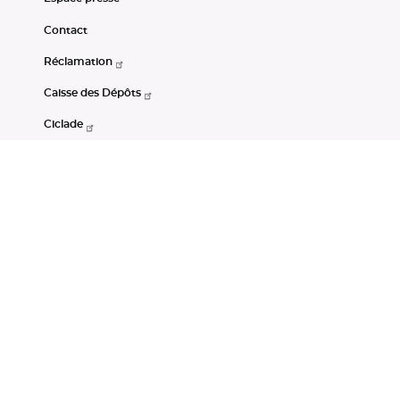
Contact
Réclamation
Caisse des Dépôts
Ciclade
CDC-Net
Consignations
Portail Open Data CDC
Restez connectés
LinkedIn
Youtube
Instagram
RSS