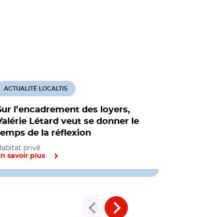
ACTUALITÉ LOCALTIS
ACTUALITÉ
Sur l’encadrement des loyers,
Encadrem
Valérie Létard veut se donner le
d'une pro
temps de la réflexion
pérennise
abitat privé
Habitat priv
n savoir plus
En savoir pl