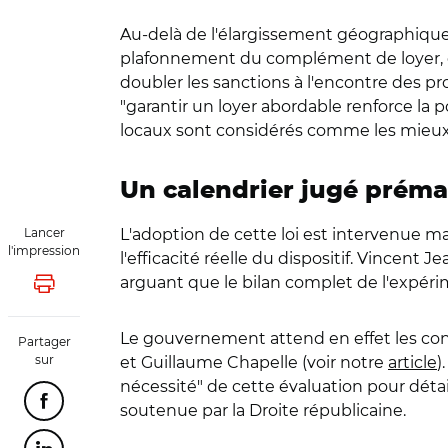
Au-delà de l'élargissement géographique,
plafonnement du complément de loyer, qui
doubler les sanctions à l'encontre des pro
"garantir un loyer abordable renforce la 
locaux sont considérés comme les mieux pl
Un calendrier jugé prém
Lancer
L'adoption de cette loi est intervenue 
l'impression
l'efficacité réelle du dispositif. Vincent
arguant que le bilan complet de l'expérim
Lancer l'impression
Le gouvernement attend en effet les conc
Partager
sur
et Guillaume Chapelle (voir notre
article
)
nécessité" de cette évaluation pour détai
Partager cette page sur Facebook
soutenue par la Droite républicaine.