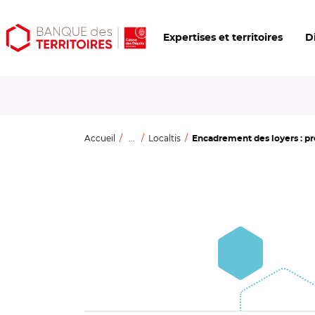
Aller
Aller
Ouvrir
Expertises et territoires
D
au
au
les
contenu
menu
outils
principal
principal
d'accessibilité
Accueil
...
Localtis
Encadrement des loyers : pr