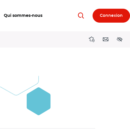
Qui sommes-nous
Connexion
Rechercher
Directions région
Contact
Acces