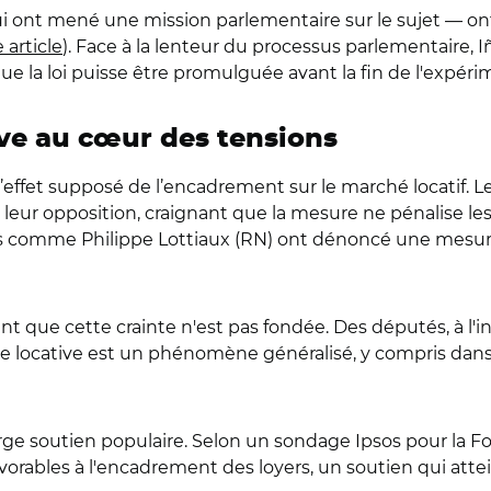
ui ont mené une mission parlementaire sur le sujet — on
e article
). Face à la lenteur du processus parlementaire, Iñ
ue la loi puisse être promulguée avant la fin de l'expér
tive au cœur des tensions
 l’effet supposé de l’encadrement sur le marché locatif. L
leur opposition, craignant que la mesure ne pénalise les
és comme Philippe Lottiaux (RN) ont dénoncé une mesure
t que cette crainte n'est pas fondée. Des députés, à l'in
 l'offre locative est un phénomène généralisé, y compris 
 large soutien populaire. Selon un sondage Ipsos pour la
avorables à l'encadrement des loyers, un soutien qui attei