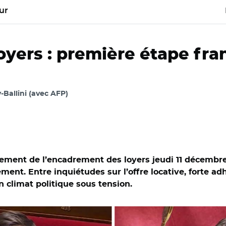
ur
yers : première étape fra
-Ballini (avec AFP)
ssement de l’encadrement des loyers jeudi 11 décembre
ment. Entre inquiétudes sur l’offre locative, forte ad
 climat politique sous tension.
semblée nationale/ Iñaki Echaniz et Vincent Jeanbrun