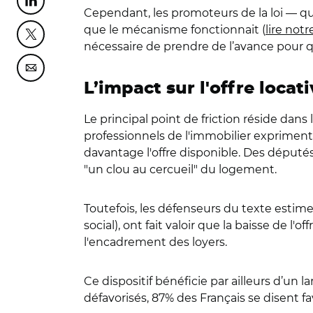
Partager cette page sur Linkedin
Cependant, les promoteurs de la loi — q
que le mécanisme fonctionnait (
lire notr
Partager cette page sur Twitter
nécessaire de prendre de l’avance pour q
Partager cette page sur Courriel
L’impact sur l'offre loca
Le principal point de friction réside dans
professionnels de l'immobilier expriment 
davantage l'offre disponible. Des déput
"un clou au cercueil" du logement.
Toutefois, les défenseurs du texte estimen
social), ont fait valoir que la baisse de
l'encadrement des loyers.
Ce dispositif bénéficie par ailleurs d’un
défavorisés, 87% des Français se disent f