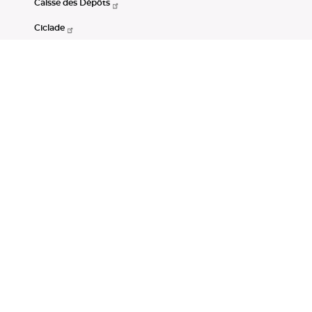
Caisse des Dépôts
Ciclade
CDC-Net
Consignations
Portail Open Data CDC
Restez connectés
LinkedIn
Youtube
Instagram
RSS
Mentions légales
CGU
Données personnelles
Accessibilité : non conforme
DSP2
Instruments financiers
Gestion des cookies
© Banque des Territoires 2026. Tous droits réservés.