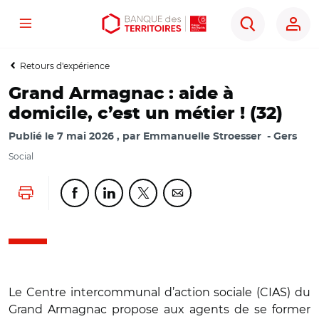
Menu
Aller
Aller
Ouvrir
Rechercher
au
au
les
contenu
menu
outils
Retours d'expérience
principal
principal
d'accessibilité
Grand Armagnac : aide à
domicile, c’est un métier ! (32)
Publié le
7 mai 2026
par
Emmanuelle Stroesser
Gers
Social
Lancer l'impression
Partager cette page sur Facebook
Partager cette page sur Linkedin
Partager cette page sur Twitter
Partager cette page sur Co
Le Centre intercommunal d’action sociale (CIAS) du
Grand Armagnac propose aux agents de se former