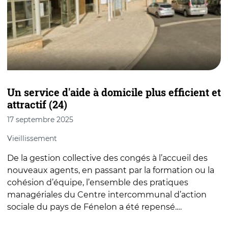
Un service d'aide à domicile plus efficient et
À
attractif (24)
2
17 septembre 2025
A
Vieillissement
C
De la gestion collective des congés à l’accueil des
(
nouveaux agents, en passant par la formation ou la
d
cohésion d’équipe, l’ensemble des pratiques
u
managériales du Centre intercommunal d’action
q
sociale du pays de Fénelon a été repensé.…