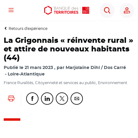
Menu
Aller
Aller
Ouvrir
Rechercher
au
au
les
contenu
menu
outils
Retours d'expérience
principal
principal
d'accessibilité
La Grigonnais « réinvente rural »
et attire de nouveaux habitants
(44)
Publié le
21 mars 2023
par
Marjolaine Dihl / Dos Carré
Loire-Atlantique
France Ruralités, Citoyenneté et services au public, Environnement
Lancer l'impression
Partager cette page sur Facebook
Partager cette page sur Linkedin
Partager cette page sur Twitter
Partager cette page sur Co