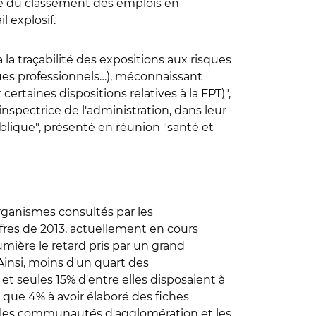
nence du classement des emplois en
l explosif.
la traçabilité des expositions aux risques
sques professionnels…), méconnaissant
rtaines dispositions relatives à la FPT)",
inspectrice de l'administration, dans leur
publique", présenté en réunion "santé et
organismes consultés par les
ffres de 2013, actuellement en cours
mière le retard pris par un grand
Ainsi, moins d'un quart des
seules 15% d'entre elles disposaient à
 que 4% à avoir élaboré des fiches
, les communautés d'agglomération et les