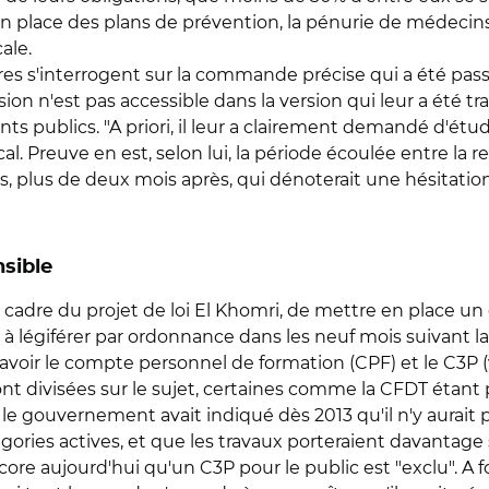
n place des plans de prévention, la pénurie de médecin
ale.
ires s'interrogent sur la commande précise qui a été pas
ion n'est pas accessible dans la version qui leur a été t
ts publics. "A priori, il leur a clairement demandé d'étudi
. Preuve en est, selon lui, la période écoulée entre la re
 plus de deux mois après, qui dénoterait une hésitation à
nsible
e cadre du projet de loi El Khomri, de mettre en place u
n à légiférer par ordonnance dans les neuf mois suivant la
voir le compte personnel de formation (CPF) et le C3P (vo
ont divisées sur le sujet, certaines comme la CFDT étant
, le gouvernement avait indiqué dès 2013 qu'il n'y aurait
égories actives, et que les travaux porteraient davantage
 aujourd'hui qu'un C3P pour le public est "exclu". A fort