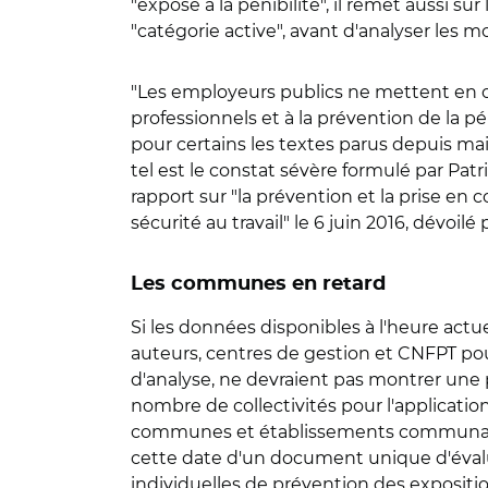
"exposé à la pénibilité", il remet aussi s
"catégorie active", avant d'analyser les m
"Les employeurs publics ne mettent en œuv
professionnels et à la prévention de la p
pour certains les textes parus depuis mai
tel est le constat sévère formulé par Patr
rapport sur "la prévention et la prise en 
sécurité au travail" le 6 juin 2016, dévoilé
Les communes en retard
Si les données disponibles à l'heure actu
auteurs, centres de gestion et CNFPT pour
d'analyse, ne devraient pas montrer une 
nombre de collectivités pour l'applicatio
communes et établissements communaux a
cette date d'un document unique d'évalua
individuelles de prévention des exposit