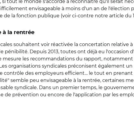
s, si tout le monde s'accorde à reconnaître qu'il serait néc
ficilement envisageable à moins d'un an de l'élection prés
 de la fonction publique (voir ci-contre notre article du 12
à la rentrée
les souhaitent voir réactivée la concertation relative à la
de pénibilité. Depuis 2013, toutes ont déjà eu l'occasion 
arge mesure les recommandations du rapport, notamment
é. Les organisations syndicales préconisent également un
f de contrôle des employeurs efficient… le tout en prenan
ilité" semble peu envisageable à la rentrée, certaines m
nsable syndicale. Dans un premier temps, le gouvernemen
 de prévention ou encore de l'application par les empl