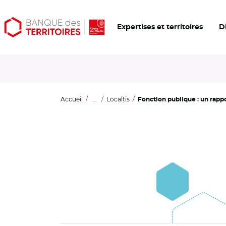
Aller
Aller
Ouvrir
Expertises et territoires
D
au
au
les
contenu
menu
outils
principal
principal
d'accessibilité
Accueil
...
Localtis
Fonction publique : un rappo