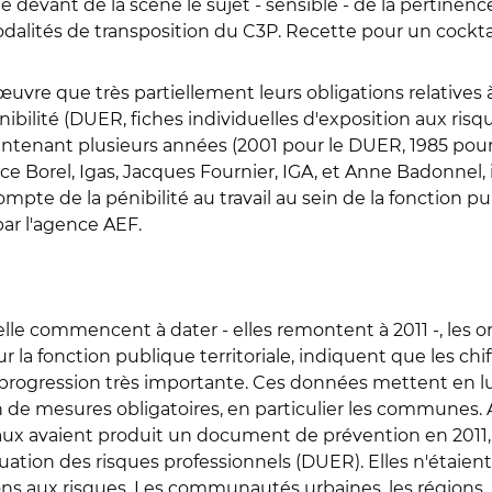
ur le devant de la scène le sujet - sensible - de la perti
odalités de transposition du C3P. Recette pour un cocktai
re que très partiellement leurs obligations relatives à 
énibilité (DUER, fiches individuelles d'exposition aux ri
ntenant plusieurs années (2001 pour le DUER, 1985 pour ce
ice Borel, Igas, Jacques Fournier, IGA, et Anne Badonnel, 
compte de la pénibilité au travail au sein de la fonction 
 par l'agence AEF.
elle commencent à dater - elles remontent à 2011 -, les 
 la fonction publique territoriale, indiquent que les chi
progression très importante. Ces données mettent en lu
n de mesures obligatoires, en particulier les communes. 
vaient produit un document de prévention en 2011, et 
tion des risques professionnels (DUER). Elles n'étaient
ions aux risques. Les communautés urbaines, les régions