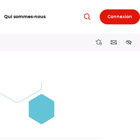
Qui sommes-nous
Connexion
Rechercher
Directions région
Contact
Acces