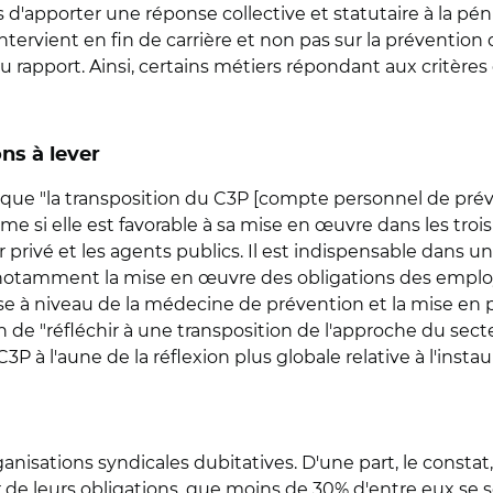
d'apporter une réponse collective et statutaire à la pénib
 intervient en fin de carrière et non pas sur la prévention
u rapport. Ainsi, certains métiers répondant aux critères
ns à lever
e que "la transposition du C3P [compte personnel de prév
e si elle est favorable à sa mise en œuvre dans les trois 
 privé et les agents publics. Il est indispensable dans u
notamment la mise en œuvre des obligations des employ
e à niveau de la médecine de prévention et la mise en pl
 de "réfléchir à une transposition de l'approche du secte
C3P à l'aune de la réflexion plus globale relative à l'inst
ganisations syndicales dubitatives. D'une part, le constat
ir de leurs obligations, que moins de 30% d'entre eux se