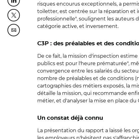
Partager cette page sur Linkedin
risques encourus exceptionnels, a permis 
toiletter, est centrée sur la réparation et
Partager cette page sur Twitter
professionnelle", soulignent les auteurs d
catégorie active, et inversement.
Partager cette page sur Courriel
C3P : des préalables et des conditio
De ce fait, la mission d'inspection estim
publics est pour l'heure prématurée", mêm
convergence entre les salariés du secteur
nombre de préalables et de conditions (
cartographies des métiers exposés, la mis
détaille la mission, qui recommande enfin
métier, et d'analyser la mise en place du 
Un constat déjà connu
La présentation du rapport a laissé les or
les employeurs n'hésitent pas s'affranch