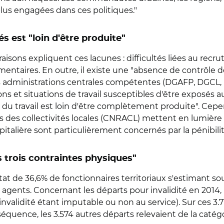
plus engagées dans ces politiques."
 est "loin d'être produite"
isons expliquent ces lacunes : difficultés liées au re
ementaires. En outre, il existe une "absence de contrôle 
s administrations centrales compétentes (DGAFP, DGCL, D
ions et situations de travail susceptibles d'être exposés 
de du travail est loin d'être complètement produite". Cep
ts des collectivités locales (CNRACL) mettent en lumière
spitalière sont particulièrement concernés par la pénibilit
 trois contraintes physiques"
état de 36,6% de fonctionnaires territoriaux s'estimant so
 agents. Concernant les départs pour invalidité en 2014,
l'invalidité étant imputable ou non au service). Sur ces 3.
 conséquence, les 3.574 autres départs relevaient de la cat