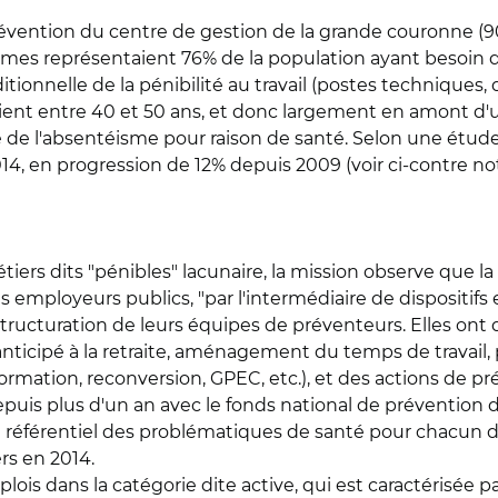
prévention du centre de gestion de la grande couronne (
es représentaient 76% de la population ayant besoin d
itionnelle de la pénibilité au travail (postes techniques
ient entre 40 et 50 ans, et donc largement en amont d'un
 de l'absentéisme pour raison de santé. Selon une étud
2014, en progression de 12% depuis 2009 (voir ci-contre not
étiers dits "pénibles" lacunaire, la mission observe que la
employeurs publics, "par l'intermédiaire de dispositifs et 
structuration de leurs équipes de préventeurs. Elles ont d
nticipé à la retraite, aménagement du temps de travail, p
tion, reconversion, GPEC, etc.), et des actions de pré
uis plus d'un an avec le fonds national de prévention 
 référentiel des problématiques de santé pour chacun de
rs en 2014.
plois dans la catégorie dite active, qui est caractérisée 