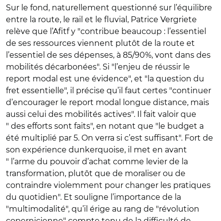
Sur le fond, naturellement questionné sur l’équilibre
entre la route, le rail et le fluvial, Patrice Vergriete
relève que l’Afitf y "contribue beaucoup : l’essentiel
de ses ressources viennent plutôt
de la route et
l’essentiel de ses dépenses, à 85/90%, vont dans des
mobilités décarbonées". Si "l’enjeu de réussir le
report modal est une évidence", et
"la question du
fret essentielle", il précise qu’il faut certes "continuer
d’encourager le report modal longue distance, mais
aussi celui des mobilités actives". Il fait valoir que
" des efforts sont faits", en notant que "le budget a
été multiplié par 5. On verra si c’est suffisant". Fort de
son expérience dunkerquoise, il met en avant
" l’arme du pouvoir d’achat comme levier de la
transformation, plutôt que de moraliser ou de
contraindre violemment pour changer les pratiques
du quotidien". Et souligne l’importance de la
"multimodalité", qu’il érige au rang de "révolution
copernicienne" compte tenu de la difficulté de