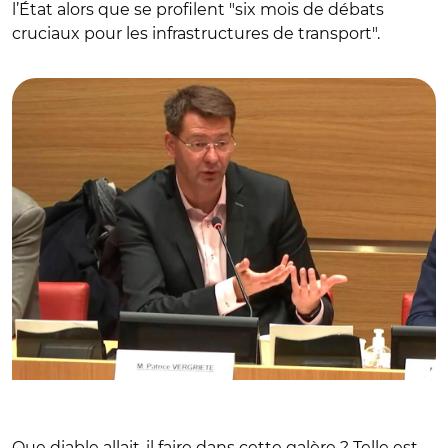
l’État alors que se profilent "six mois de débats
cruciaux pour les infrastructures de transport".
© Capture vidéo Assemblée nationale/ Audition de Patrice
Vergriete le 11 décembre à l'Assemblée nationale
Que diable allait-il faire dans cette galère ? Telle est