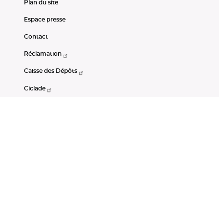
Plan du site
Espace presse
Contact
Réclamation
Caisse des Dépôts
Ciclade
CDC-Net
Consignations
Portail Open Data CDC
Restez connectés
LinkedIn
Youtube
Instagram
RSS